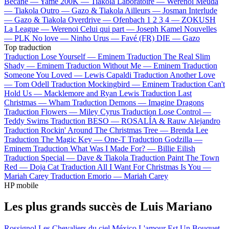
Bécane —
Yamê
200K —
Tiakola
Laboratoire —
Werenoi
Meuda
—
Tiakola
Outro —
Gazo & Tiakola
Ailleurs —
Josman
Interlude
—
Gazo & Tiakola
Overdrive —
Ofenbach
1 2 3 4 —
ZOKUSH
La League —
Werenoi
Celui qui part —
Joseph Kamel
Nouvelles
—
PLK
No love —
Ninho
Urus —
Favé (FR)
DIE —
Gazo
Top traduction
Traduction Lose Yourself —
Eminem
Traduction The Real Slim
Shady —
Eminem
Traduction Without Me —
Eminem
Traduction
Someone You Loved —
Lewis Capaldi
Traduction Another Love
—
Tom Odell
Traduction Mockingbird —
Eminem
Traduction Can't
Hold Us —
Macklemore and Ryan Lewis
Traduction Last
Christmas —
Wham
Traduction Demons —
Imagine Dragons
Traduction Flowers —
Miley Cyrus
Traduction Lose Control —
Teddy Swims
Traduction BESO —
ROSALÍA & Rauw Alejandro
Traduction Rockin' Around The Christmas Tree —
Brenda Lee
Traduction The Magic Key —
One-T
Traduction Godzilla —
Eminem
Traduction What Was I Made For? —
Billie Eilish
Traduction Special —
Dave & Tiakola
Traduction Paint The Town
Red —
Doja Cat
Traduction All I Want For Christmas Is You —
Mariah Carey
Traduction Emorio —
Mariah Carey
HP mobile
Les plus grands succès de Luis Mariano
Rossignol
Les Chevaliers du ciel
México
L'amour Est Un Bouquet