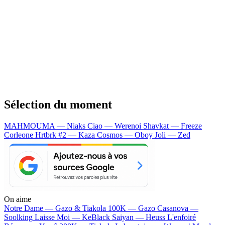
Sélection du moment
MAHMOUMA — Niaks
Ciao — Werenoi
Shavkat — Freeze
Corleone
Hrtbrk #2 — Kaza
Cosmos — Oboy
Joli — Zed
On aime
Notre Dame —
Gazo & Tiakola
100K —
Gazo
Casanova —
Soolking
Laisse Moi —
KeBlack
Saiyan —
Heuss L'enfoiré