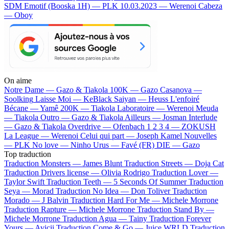
SDM
Emotif (Booska 1H) — PLK
10.03.2023 — Werenoi
Cabeza
— Oboy
On aime
Notre Dame —
Gazo & Tiakola
100K —
Gazo
Casanova —
Soolking
Laisse Moi —
KeBlack
Saiyan —
Heuss L'enfoiré
Bécane —
Yamê
200K —
Tiakola
Laboratoire —
Werenoi
Meuda
—
Tiakola
Outro —
Gazo & Tiakola
Ailleurs —
Josman
Interlude
—
Gazo & Tiakola
Overdrive —
Ofenbach
1 2 3 4 —
ZOKUSH
La League —
Werenoi
Celui qui part —
Joseph Kamel
Nouvelles
—
PLK
No love —
Ninho
Urus —
Favé (FR)
DIE —
Gazo
Top traduction
Traduction Monsters —
James Blunt
Traduction Streets —
Doja Cat
Traduction Drivers license —
Olivia Rodrigo
Traduction Lover —
Taylor Swift
Traduction Teeth —
5 Seconds Of Summer
Traduction
Seya —
Morad
Traduction No Idea —
Don Toliver
Traduction
Morado —
J Balvin
Traduction Hard For Me —
Michele Morrone
Traduction Rapture —
Michele Morrone
Traduction Stand By —
Michele Morrone
Traduction Agua —
Tainy
Traduction Forever
Yours —
Avicii
Traduction Come & Go —
Juice WRLD
Traduction