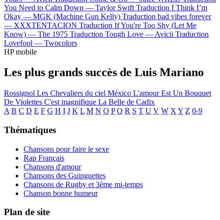
You Need to Calm Down —
Taylor Swift
Traduction I Think I’m
Okay —
MGK (Machine Gun Kelly)
Traduction bad vibes forever
—
XXXTENTACION
Traduction If You're Too Shy (Let Me
Know) —
The 1975
Traduction Tough Love —
Avicii
Traduction
Lovefool —
Twocolors
HP mobile
Les plus grands succès de Luis Mariano
Rossignol
Les Chevaliers du ciel
México
L'amour Est Un Bouquet
De Violettes
C'est magnifique
La Belle de Cadix
A
B
C
D
E
F
G
H
I
J
K
L
M
N
O
P
Q
R
S
T
U
V
W
X
Y
Z
0-9
Thématiques
Chansons pour faire le sexe
Rap Français
Chansons d'amour
Chansons des Guinguettes
Chansons de Rugby et 3ème mi-temps
Chanson bonne humeur
Plan de site