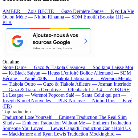
AMBER — Zola
BECTE — Gazo
Dernière Danse — Kyo
La Vie
Qu'on Mène — Ninho
Rihanna — SDM
Emotif (Booska 1H) —
PLK
On aime
Notre Dame —
Gazo & Tiakola
Casanova —
Soolking
Laisse Moi
—
KeBlack
Saiyan —
Heuss L'enfoiré
Bolide Allemand —
SDM
Bécane —
Yamê
200K —
Tiakola
Laboratoire —
Werenoi
Meuda
—
Tiakola
Outro —
Gazo & Tiakola
Ailleurs —
Josman
Interlude
—
Gazo & Tiakola
Overdrive —
Ofenbach
1 2 3 4 —
ZOKUSH
La League —
Werenoi
Popcorn Salé —
Santa
Celui qui part —
Joseph Kamel
Nouvelles —
PLK
No love —
Ninho
Urus —
Favé
(FR)
Top traduction
Traduction Lose Yourself —
Eminem
Traduction The Real Slim
Shady —
Eminem
Traduction Without Me —
Eminem
Traduction
Someone You Loved —
Lewis Capaldi
Traduction Can't Hold Us
—
Macklemore and Ryan Lewis
Traduction Mockingbird —