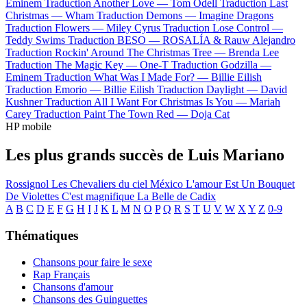
Eminem
Traduction Another Love —
Tom Odell
Traduction Last
Christmas —
Wham
Traduction Demons —
Imagine Dragons
Traduction Flowers —
Miley Cyrus
Traduction Lose Control —
Teddy Swims
Traduction BESO —
ROSALÍA & Rauw Alejandro
Traduction Rockin' Around The Christmas Tree —
Brenda Lee
Traduction The Magic Key —
One-T
Traduction Godzilla —
Eminem
Traduction What Was I Made For? —
Billie Eilish
Traduction Emorio —
Billie Eilish
Traduction Daylight —
David
Kushner
Traduction All I Want For Christmas Is You —
Mariah
Carey
Traduction Paint The Town Red —
Doja Cat
HP mobile
Les plus grands succès de Luis Mariano
Rossignol
Les Chevaliers du ciel
México
L'amour Est Un Bouquet
De Violettes
C'est magnifique
La Belle de Cadix
A
B
C
D
E
F
G
H
I
J
K
L
M
N
O
P
Q
R
S
T
U
V
W
X
Y
Z
0-9
Thématiques
Chansons pour faire le sexe
Rap Français
Chansons d'amour
Chansons des Guinguettes