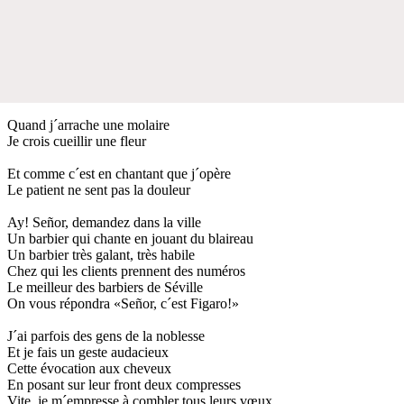
Quand j´arrache une molaire
Je crois cueillir une fleur
Et comme c´est en chantant que j´opère
Le patient ne sent pas la douleur
Ay! Señor, demandez dans la ville
Un barbier qui chante en jouant du blaireau
Un barbier très galant, très habile
Chez qui les clients prennent des numéros
Le meilleur des barbiers de Séville
On vous répondra «Señor, c´est Figaro!»
J´ai parfois des gens de la noblesse
Et je fais un geste audacieux
Cette évocation aux cheveux
En posant sur leur front deux compresses
Vite, je m´empresse à combler tous leurs vœux