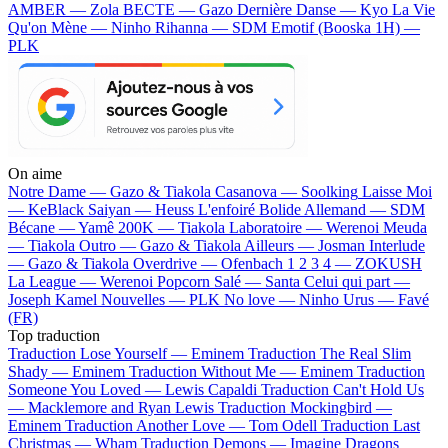
AMBER — Zola
BECTE — Gazo
Dernière Danse — Kyo
La Vie
Qu'on Mène — Ninho
Rihanna — SDM
Emotif (Booska 1H) —
PLK
On aime
Notre Dame —
Gazo & Tiakola
Casanova —
Soolking
Laisse Moi
—
KeBlack
Saiyan —
Heuss L'enfoiré
Bolide Allemand —
SDM
Bécane —
Yamê
200K —
Tiakola
Laboratoire —
Werenoi
Meuda
—
Tiakola
Outro —
Gazo & Tiakola
Ailleurs —
Josman
Interlude
—
Gazo & Tiakola
Overdrive —
Ofenbach
1 2 3 4 —
ZOKUSH
La League —
Werenoi
Popcorn Salé —
Santa
Celui qui part —
Joseph Kamel
Nouvelles —
PLK
No love —
Ninho
Urus —
Favé
(FR)
Top traduction
Traduction Lose Yourself —
Eminem
Traduction The Real Slim
Shady —
Eminem
Traduction Without Me —
Eminem
Traduction
Someone You Loved —
Lewis Capaldi
Traduction Can't Hold Us
—
Macklemore and Ryan Lewis
Traduction Mockingbird —
Eminem
Traduction Another Love —
Tom Odell
Traduction Last
Christmas —
Wham
Traduction Demons —
Imagine Dragons