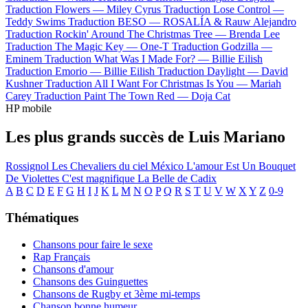
Traduction Flowers —
Miley Cyrus
Traduction Lose Control —
Teddy Swims
Traduction BESO —
ROSALÍA & Rauw Alejandro
Traduction Rockin' Around The Christmas Tree —
Brenda Lee
Traduction The Magic Key —
One-T
Traduction Godzilla —
Eminem
Traduction What Was I Made For? —
Billie Eilish
Traduction Emorio —
Billie Eilish
Traduction Daylight —
David
Kushner
Traduction All I Want For Christmas Is You —
Mariah
Carey
Traduction Paint The Town Red —
Doja Cat
HP mobile
Les plus grands succès de Luis Mariano
Rossignol
Les Chevaliers du ciel
México
L'amour Est Un Bouquet
De Violettes
C'est magnifique
La Belle de Cadix
A
B
C
D
E
F
G
H
I
J
K
L
M
N
O
P
Q
R
S
T
U
V
W
X
Y
Z
0-9
Thématiques
Chansons pour faire le sexe
Rap Français
Chansons d'amour
Chansons des Guinguettes
Chansons de Rugby et 3ème mi-temps
Chanson bonne humeur