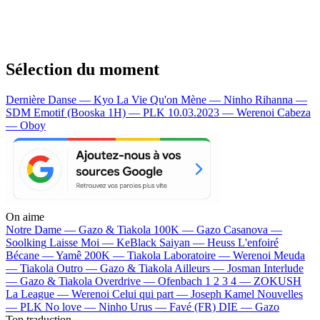
Sélection du moment
Dernière Danse — Kyo
La Vie Qu'on Mène — Ninho
Rihanna —
SDM
Emotif (Booska 1H) — PLK
10.03.2023 — Werenoi
Cabeza
— Oboy
On aime
Notre Dame —
Gazo & Tiakola
100K —
Gazo
Casanova —
Soolking
Laisse Moi —
KeBlack
Saiyan —
Heuss L'enfoiré
Bécane —
Yamê
200K —
Tiakola
Laboratoire —
Werenoi
Meuda
—
Tiakola
Outro —
Gazo & Tiakola
Ailleurs —
Josman
Interlude
—
Gazo & Tiakola
Overdrive —
Ofenbach
1 2 3 4 —
ZOKUSH
La League —
Werenoi
Celui qui part —
Joseph Kamel
Nouvelles
—
PLK
No love —
Ninho
Urus —
Favé (FR)
DIE —
Gazo
Top traduction