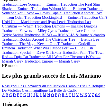
Traduction Lose Yourself —
Eminem
Traduction The Real Slim
Shady —
Eminem
Traduction Without Me —
Eminem
Traduction
Someone You Loved —
Lewis Capaldi
Traduction Another Love
—
Tom Odell
Traduction Mockingbird —
Eminem
Traduction Can't
Hold Us —
Macklemore and Ryan Lewis
Traduction Last
Christmas —
Wham
Traduction Demons —
Imagine Dragons
Traduction Flowers —
Miley Cyrus
Traduction Lose Control —
Teddy Swims
Traduction BESO —
ROSALÍA & Rauw Alejandro
Traduction Rockin' Around The Christmas Tree —
Brenda Lee
Traduction The Magic Key —
One-T
Traduction Godzilla —
Eminem
Traduction What Was I Made For? —
Billie Eilish
Traduction Special —
Dave & Tiakola
Traduction Paint The Town
Red —
Doja Cat
Traduction All I Want For Christmas Is You —
Mariah Carey
Traduction Emorio —
Mariah Carey
HP mobile
Les plus grands succès de Luis Mariano
Rossignol
Les Chevaliers du ciel
México
L'amour Est Un Bouquet
De Violettes
C'est magnifique
La Belle de Cadix
A
B
C
D
E
F
G
H
I
J
K
L
M
N
O
P
Q
R
S
T
U
V
W
X
Y
Z
0-9
Thématiques