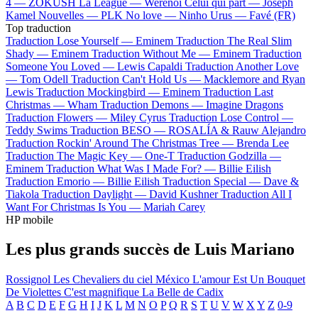
4 —
ZOKUSH
La League —
Werenoi
Celui qui part —
Joseph
Kamel
Nouvelles —
PLK
No love —
Ninho
Urus —
Favé (FR)
Top traduction
Traduction Lose Yourself —
Eminem
Traduction The Real Slim
Shady —
Eminem
Traduction Without Me —
Eminem
Traduction
Someone You Loved —
Lewis Capaldi
Traduction Another Love
—
Tom Odell
Traduction Can't Hold Us —
Macklemore and Ryan
Lewis
Traduction Mockingbird —
Eminem
Traduction Last
Christmas —
Wham
Traduction Demons —
Imagine Dragons
Traduction Flowers —
Miley Cyrus
Traduction Lose Control —
Teddy Swims
Traduction BESO —
ROSALÍA & Rauw Alejandro
Traduction Rockin' Around The Christmas Tree —
Brenda Lee
Traduction The Magic Key —
One-T
Traduction Godzilla —
Eminem
Traduction What Was I Made For? —
Billie Eilish
Traduction Emorio —
Billie Eilish
Traduction Special —
Dave &
Tiakola
Traduction Daylight —
David Kushner
Traduction All I
Want For Christmas Is You —
Mariah Carey
HP mobile
Les plus grands succès de Luis Mariano
Rossignol
Les Chevaliers du ciel
México
L'amour Est Un Bouquet
De Violettes
C'est magnifique
La Belle de Cadix
A
B
C
D
E
F
G
H
I
J
K
L
M
N
O
P
Q
R
S
T
U
V
W
X
Y
Z
0-9