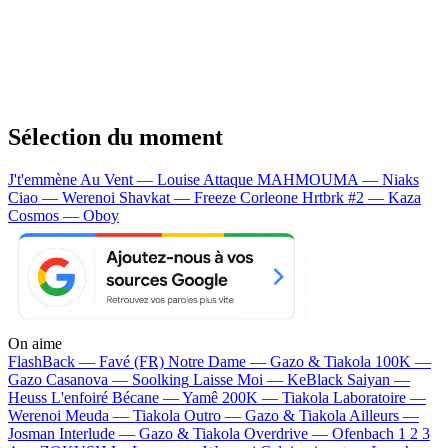
Sélection du moment
J't'emmène Au Vent — Louise Attaque
MAHMOUMA — Niaks
Ciao — Werenoi
Shavkat — Freeze Corleone
Hrtbrk #2 — Kaza
Cosmos — Oboy
On aime
FlashBack —
Favé (FR)
Notre Dame —
Gazo & Tiakola
100K —
Gazo
Casanova —
Soolking
Laisse Moi —
KeBlack
Saiyan —
Heuss L'enfoiré
Bécane —
Yamê
200K —
Tiakola
Laboratoire —
Werenoi
Meuda —
Tiakola
Outro —
Gazo & Tiakola
Ailleurs —
Josman
Interlude —
Gazo & Tiakola
Overdrive —
Ofenbach
1 2 3