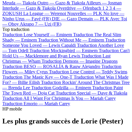
Meuda —
Tiakola
Outro —
Gazo & Tiakola
Ailleurs —
Josman
Interlude —
Gazo & Tiakola
Overdrive —
Ofenbach
1 2 3 4 —
ZOKUSH
La League —
Werenoi
Nouvelles —
PLK
No love —
Ninho
Urus —
Favé (FR)
DIE —
Gazo
Demain —
PLK
Avec Toi
—
Oboy
Akrapo 7 —
Uzi (FR)
Top traduction
Traduction Lose Yourself —
Eminem
Traduction The Real Slim
Shady —
Eminem
Traduction Without Me —
Eminem
Traduction
Someone You Loved —
Lewis Capaldi
Traduction Another Love
—
Tom Odell
Traduction Mockingbird —
Eminem
Traduction Can't
Hold Us —
Macklemore and Ryan Lewis
Traduction Last
Christmas —
Wham
Traduction Demons —
Imagine Dragons
Traduction BESO —
ROSALÍA & Rauw Alejandro
Traduction
Flowers —
Miley Cyrus
Traduction Lose Control —
Teddy Swims
Traduction The Magic Key —
One-T
Traduction What Was I Made
For? —
Billie Eilish
Traduction Rockin' Around The Christmas Tree
—
Brenda Lee
Traduction Godzilla —
Eminem
Traduction Paint
The Town Red —
Doja Cat
Traduction Special —
Dave & Tiakola
Traduction All I Want For Christmas Is You —
Mariah Carey
Traduction Emorio —
Mariah Carey
HP mobile
Les plus grands succès de Lorie (Pester)