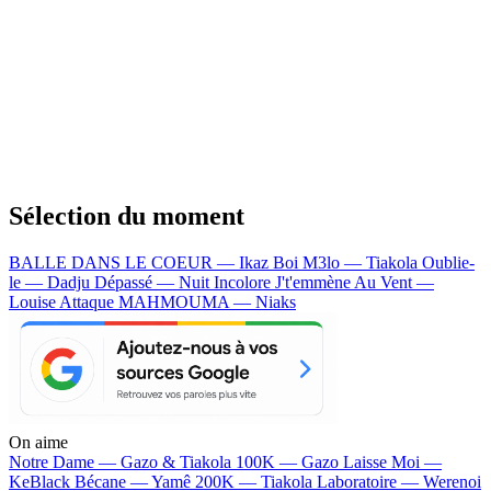
Sélection du moment
BALLE DANS LE COEUR — Ikaz Boi
M3lo — Tiakola
Oublie-
le — Dadju
Dépassé — Nuit Incolore
J't'emmène Au Vent —
Louise Attaque
MAHMOUMA — Niaks
On aime
Notre Dame —
Gazo & Tiakola
100K —
Gazo
Laisse Moi —
KeBlack
Bécane —
Yamê
200K —
Tiakola
Laboratoire —
Werenoi