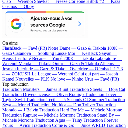
Ciao — Werenoi
Shavkat — Freeze Corleone
Hrtbrk #2 — Kaza
Cosmos — Oboy
On aime
FlashBack —
Favé (FR)
Notre Dame —
Gazo & Tiakola
100K —
Gazo
Casanova —
Soolking
Laisse Moi —
KeBlack
Saiyan —
Heuss L'enfoiré
Bécane —
Yamê
200K —
Tiakola
Laboratoire —
Werenoi
Meuda —
Tiakola
Outro —
Gazo & Tiakola
Ailleurs —
Josman
Interlude —
Gazo & Tiakola
Overdrive —
Ofenbach
1 2 3
4 —
ZOKUSH
La League —
Werenoi
Celui qui part —
Joseph
Kamel
Nouvelles —
PLK
No love —
Ninho
Urus —
Favé (FR)
Top traduction
Traduction Monsters —
James Blunt
Traduction Streets —
Doja Cat
Traduction Drivers license —
Olivia Rodrigo
Traduction Lover —
Taylor Swift
Traduction Teeth —
5 Seconds Of Summer
Traduction
Seya —
Morad
Traduction No Idea —
Don Toliver
Traduction
Morado —
J Balvin
Traduction Hard For Me —
Michele Morrone
Traduction Rapture —
Michele Morrone
Traduction Stand By —
Michele Morrone
Traduction Agua —
Tainy
Traduction Forever
Yours —
Avicii
Traduction Come & Go —
Juice WRLD
Traduction