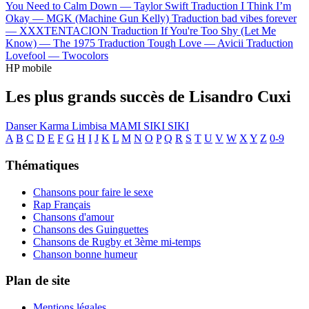
You Need to Calm Down —
Taylor Swift
Traduction I Think I’m
Okay —
MGK (Machine Gun Kelly)
Traduction bad vibes forever
—
XXXTENTACION
Traduction If You're Too Shy (Let Me
Know) —
The 1975
Traduction Tough Love —
Avicii
Traduction
Lovefool —
Twocolors
HP mobile
Les plus grands succès de Lisandro Cuxi
Danser
Karma
Limbisa
MAMI
SIKI SIKI
A
B
C
D
E
F
G
H
I
J
K
L
M
N
O
P
Q
R
S
T
U
V
W
X
Y
Z
0-9
Thématiques
Chansons pour faire le sexe
Rap Français
Chansons d'amour
Chansons des Guinguettes
Chansons de Rugby et 3ème mi-temps
Chanson bonne humeur
Plan de site
Mentions légales