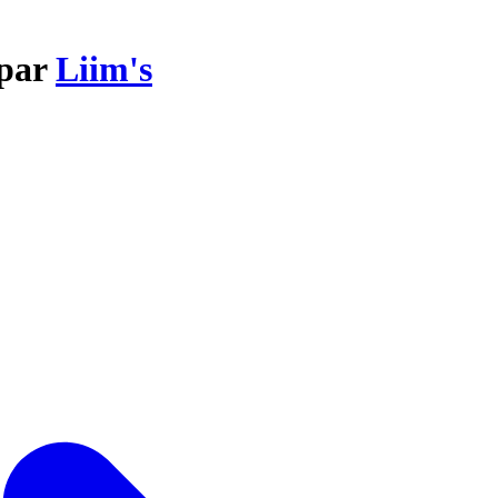
 par
Liim's