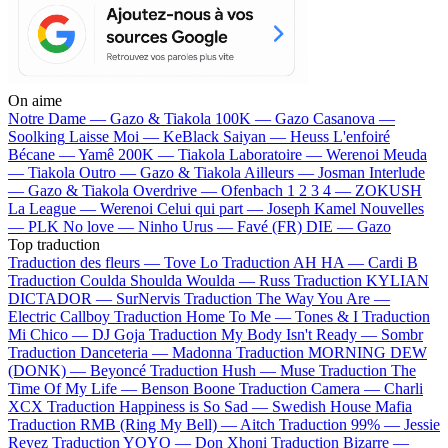
On aime
Notre Dame —
Gazo & Tiakola
100K —
Gazo
Casanova —
Soolking
Laisse Moi —
KeBlack
Saiyan —
Heuss L'enfoiré
Bécane —
Yamê
200K —
Tiakola
Laboratoire —
Werenoi
Meuda
—
Tiakola
Outro —
Gazo & Tiakola
Ailleurs —
Josman
Interlude
—
Gazo & Tiakola
Overdrive —
Ofenbach
1 2 3 4 —
ZOKUSH
La League —
Werenoi
Celui qui part —
Joseph Kamel
Nouvelles
—
PLK
No love —
Ninho
Urus —
Favé (FR)
DIE —
Gazo
Top traduction
Traduction des fleurs —
Tove Lo
Traduction AH HA —
Cardi B
Traduction Coulda Shoulda Woulda —
Russ
Traduction KYLIAN
DICTADOR —
SurNervis
Traduction The Way You Are —
Electric Callboy
Traduction Home To Me —
Tones & I
Traduction
Mi Chico —
DJ Goja
Traduction My Body Isn't Ready —
Sombr
Traduction Danceteria —
Madonna
Traduction MORNING DEW
(DONK) —
Beyoncé
Traduction Hush —
Muse
Traduction The
Time Of My Life —
Benson Boone
Traduction Camera —
Charli
XCX
Traduction Happiness is So Sad —
Swedish House Mafia
Traduction RMB (Ring My Bell) —
Aitch
Traduction 99% —
Jessie
Reyez
Traduction YOYO —
Don Xhoni
Traduction Bizarre —