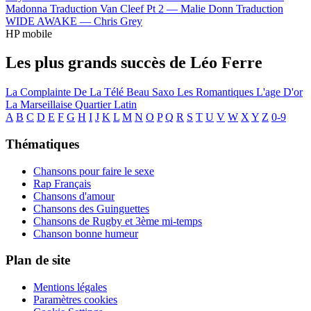
Madonna
Traduction Van Cleef Pt 2 —
Malie Donn
Traduction
WIDE AWAKE —
Chris Grey
HP mobile
Les plus grands succès de Léo Ferre
La Complainte De La Télé
Beau Saxo
Les Romantiques
L'age D'or
La Marseillaise
Quartier Latin
A
B
C
D
E
F
G
H
I
J
K
L
M
N
O
P
Q
R
S
T
U
V
W
X
Y
Z
0-9
Thématiques
Chansons pour faire le sexe
Rap Français
Chansons d'amour
Chansons des Guinguettes
Chansons de Rugby et 3ème mi-temps
Chanson bonne humeur
Plan de site
Mentions légales
Paramètres cookies