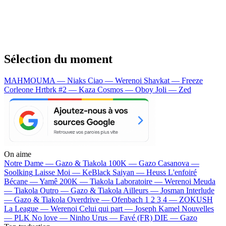
Sélection du moment
MAHMOUMA — Niaks
Ciao — Werenoi
Shavkat — Freeze
Corleone
Hrtbrk #2 — Kaza
Cosmos — Oboy
Joli — Zed
On aime
Notre Dame —
Gazo & Tiakola
100K —
Gazo
Casanova —
Soolking
Laisse Moi —
KeBlack
Saiyan —
Heuss L'enfoiré
Bécane —
Yamê
200K —
Tiakola
Laboratoire —
Werenoi
Meuda
—
Tiakola
Outro —
Gazo & Tiakola
Ailleurs —
Josman
Interlude
—
Gazo & Tiakola
Overdrive —
Ofenbach
1 2 3 4 —
ZOKUSH
La League —
Werenoi
Celui qui part —
Joseph Kamel
Nouvelles
—
PLK
No love —
Ninho
Urus —
Favé (FR)
DIE —
Gazo