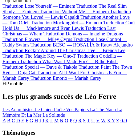
Top traduction
Traduction Lose Yourself —
Eminem
Traduction The Real Slim
Shady —
Eminem
Traduction Without Me —
Eminem
Traduction
Someone You Loved —
Lewis Capaldi
Traduction Another Love
—
Tom Odell
Traduction Mockingbird —
Eminem
Traduction Can't
Hold Us —
Macklemore and Ryan Lewis
Traduction Last
Christmas —
Wham
Traduction Demons —
Imagine Dragons
Traduction Flowers —
Miley Cyrus
Traduction Lose Control —
Teddy Swims
Traduction BESO —
ROSALÍA & Rauw Alejandro
Traduction Rockin' Around The Christmas Tree —
Brenda Lee
Traduction The Magic Key —
One-T
Traduction Godzilla —
Eminem
Traduction What Was I Made For? —
Billie Eilish
Traduction Special —
Dave & Tiakola
Traduction Paint The Town
Red —
Doja Cat
Traduction All I Want For Christmas Is You —
Mariah Carey
Traduction Emorio —
Mariah Carey
HP mobile
Les plus grands succès de Léo Ferre
Les Anarchistes
Le Chien
Poète Vos Papiers
La The Nana
La
Mémoire Et La Mer
La Solitude
A
B
C
D
E
F
G
H
I
J
K
L
M
N
O
P
Q
R
S
T
U
V
W
X
Y
Z
0-9
Thématiques