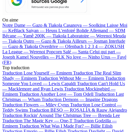
On aime
Notre Dame —
Gazo & Tiakola
Casanova —
Soolking
Laisse Moi
—
KeBlack
Saiyan —
Heuss L'enfoiré
Bolide Allemand —
SDM
Bécane —
Yamê
200K —
Tiakola
Laboratoire —
Werenoi
Meuda
—
Tiakola
Outro —
Gazo & Tiakola
Ailleurs —
Josman
Interlude
—
Gazo & Tiakola
Overdrive —
Ofenbach
1 2 3 4 —
ZOKUSH
La League —
Werenoi
Popcorn Salé —
Santa
Celui qui part —
Joseph Kamel
Nouvelles —
PLK
No love —
Ninho
Urus —
Favé
(FR)
Top traduction
Traduction Lose Yourself —
Eminem
Traduction The Real Slim
Shady —
Eminem
Traduction Without Me —
Eminem
Traduction
Someone You Loved —
Lewis Capaldi
Traduction Can't Hold Us
—
Macklemore and Ryan Lewis
Traduction Mockingbird —
Eminem
Traduction Another Love —
Tom Odell
Traduction Last
Christmas —
Wham
Traduction Demons —
Imagine Dragons
Traduction Flowers —
Miley Cyrus
Traduction Lose Control —
Teddy Swims
Traduction BESO —
ROSALÍA & Rauw Alejandro
Traduction Rockin' Around The Christmas Tree —
Brenda Lee
Traduction The Magic Key —
One-T
Traduction Godzilla —
Eminem
Traduction What Was I Made For? —
Billie Eilish
Traduction Emorio —
Billie Eilish
Traduction Daylight —
David