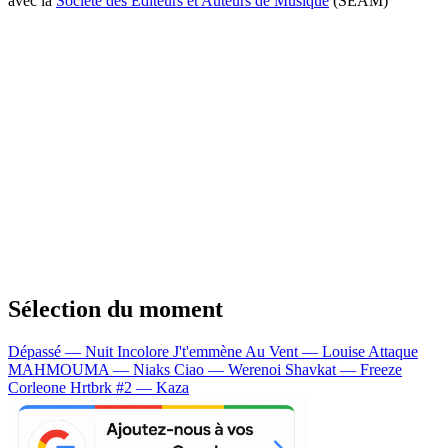
avec la
Société des Editeurs et Auteurs de Musique
(SEAM)
Sélection du moment
Dépassé — Nuit Incolore
J't'emmène Au Vent — Louise Attaque
MAHMOUMA — Niaks
Ciao — Werenoi
Shavkat — Freeze
Corleone
Hrtbrk #2 — Kaza