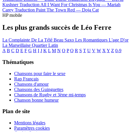
Kushner
Traduction All I Want For Christmas Is You —
Mariah
Carey
Traduction Paint The Town Red —
Doja Cat
HP mobile
Les plus grands succès de Léo Ferre
La Complainte De La Télé
Beau Saxo
Les Romantiques
L'age D'or
La Marseillaise
Quartier Latin
A
B
C
D
E
F
G
H
I
J
K
L
M
N
O
P
Q
R
S
T
U
V
W
X
Y
Z
0-9
Thématiques
Chansons pour faire le sexe
Rap Français
Chansons d'amour
Chansons des Guinguettes
Chansons de Rugby et 3ème mi-temps
Chanson bonne humeur
Plan de site
Mentions légales
Paramètres cookies