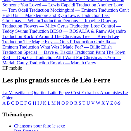
Someone You Loved —
Lewis Capaldi
Traduction Another Love
—
Tom Odell
Traduction Mockingbird —
Eminem
Traduction Can't
Hold Us —
Macklemore and Ryan Lewis
Traduction Last
Christmas —
Wham
Traduction Demons —
Imagine Dragons
Traduction Flowers —
Miley Cyrus
Traduction Lose Control —
Teddy Swims
Traduction BESO —
ROSALÍA & Rauw Alejandro
Traduction Rockin' Around The Christmas Tree —
Brenda Lee
Traduction The Magic Key —
One-T
Traduction Godzilla —
Eminem
Traduction What Was I Made For? —
Billie Eilish
Traduction Special —
Dave & Tiakola
Traduction Paint The Town
Red —
Doja Cat
Traduction All I Want For Christmas Is You —
Mariah Carey
Traduction Emorio —
Mariah Carey
HP mobile
Les plus grands succès de Léo Ferre
La Marseillaise
Quartier Latin
Pepee
C'est Extra
Les Anarchistes
Le
Chien
A
B
C
D
E
F
G
H
I
J
K
L
M
N
O
P
Q
R
S
T
U
V
W
X
Y
Z
0-9
Thématiques
Chansons pour faire le sexe