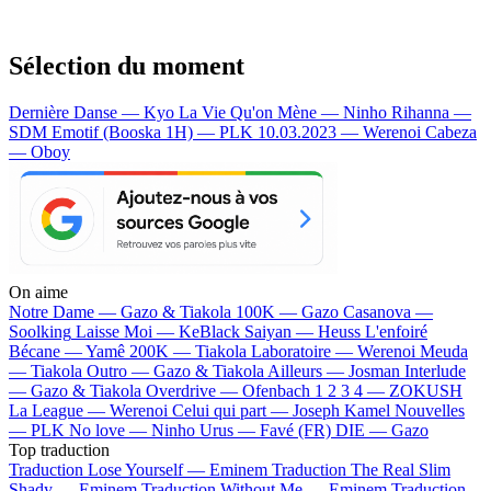
Sélection du moment
Dernière Danse — Kyo
La Vie Qu'on Mène — Ninho
Rihanna —
SDM
Emotif (Booska 1H) — PLK
10.03.2023 — Werenoi
Cabeza
— Oboy
On aime
Notre Dame —
Gazo & Tiakola
100K —
Gazo
Casanova —
Soolking
Laisse Moi —
KeBlack
Saiyan —
Heuss L'enfoiré
Bécane —
Yamê
200K —
Tiakola
Laboratoire —
Werenoi
Meuda
—
Tiakola
Outro —
Gazo & Tiakola
Ailleurs —
Josman
Interlude
—
Gazo & Tiakola
Overdrive —
Ofenbach
1 2 3 4 —
ZOKUSH
La League —
Werenoi
Celui qui part —
Joseph Kamel
Nouvelles
—
PLK
No love —
Ninho
Urus —
Favé (FR)
DIE —
Gazo
Top traduction
Traduction Lose Yourself —
Eminem
Traduction The Real Slim
Shady —
Eminem
Traduction Without Me —
Eminem
Traduction