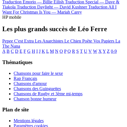
Traduction Emorio —
Billie Eilish
Traduction Special —
Dave &
Tiakola
Traduction Daylight —
David Kushner
Traduction All I
Want For Christmas Is You —
Mariah Carey
HP mobile
Les plus grands succès de Léo Ferre
Pepee
C'est Extra
Les Anarchistes
Le Chien
Poète Vos Papiers
La
The Nana
A
B
C
D
E
F
G
H
I
J
K
L
M
N
O
P
Q
R
S
T
U
V
W
X
Y
Z
0-9
Thématiques
Chansons pour faire le sexe
Rap Français
Chansons d'amour
Chansons des Guinguettes
Chansons de Rugby et 3ème mi-temps
Chanson bonne humeur
Plan de site
Mentions légales
Paramètres cookies