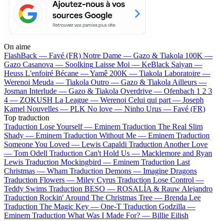
On aime
FlashBack —
Favé (FR)
Notre Dame —
Gazo & Tiakola
100K —
Gazo
Casanova —
Soolking
Laisse Moi —
KeBlack
Saiyan —
Heuss L'enfoiré
Bécane —
Yamê
200K —
Tiakola
Laboratoire —
Werenoi
Meuda —
Tiakola
Outro —
Gazo & Tiakola
Ailleurs —
Josman
Interlude —
Gazo & Tiakola
Overdrive —
Ofenbach
1 2 3
4 —
ZOKUSH
La League —
Werenoi
Celui qui part —
Joseph
Kamel
Nouvelles —
PLK
No love —
Ninho
Urus —
Favé (FR)
Top traduction
Traduction Lose Yourself —
Eminem
Traduction The Real Slim
Shady —
Eminem
Traduction Without Me —
Eminem
Traduction
Someone You Loved —
Lewis Capaldi
Traduction Another Love
—
Tom Odell
Traduction Can't Hold Us —
Macklemore and Ryan
Lewis
Traduction Mockingbird —
Eminem
Traduction Last
Christmas —
Wham
Traduction Demons —
Imagine Dragons
Traduction Flowers —
Miley Cyrus
Traduction Lose Control —
Teddy Swims
Traduction BESO —
ROSALÍA & Rauw Alejandro
Traduction Rockin' Around The Christmas Tree —
Brenda Lee
Traduction The Magic Key —
One-T
Traduction Godzilla —
Eminem
Traduction What Was I Made For? —
Billie Eilish