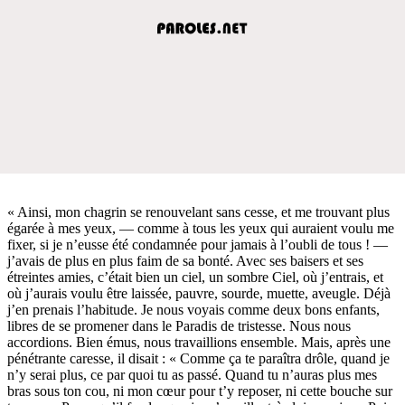
« Ainsi, mon chagrin se renouvelant sans cesse, et me trouvant plus
égarée à mes yeux, — comme à tous les yeux qui auraient voulu me
fixer, si je n’eusse été condamnée pour jamais à l’oubli de tous ! —
j’avais de plus en plus faim de sa bonté. Avec ses baisers et ses
étreintes amies, c’était bien un ciel, un sombre Ciel, où j’entrais, et
où j’aurais voulu être laissée, pauvre, sourde, muette, aveugle. Déjà
j’en prenais l’habitude. Je nous voyais comme deux bons enfants,
libres de se promener dans le Paradis de tristesse. Nous nous
accordions. Bien émus, nous travaillions ensemble. Mais, après une
pénétrante caresse, il disait : « Comme ça te paraîtra drôle, quand je
n’y serai plus, ce par quoi tu as passé. Quand tu n’auras plus mes
bras sous ton cou, ni mon cœur pour t’y reposer, ni cette bouche sur