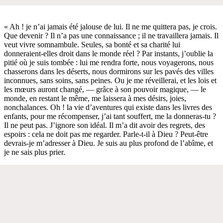
« Ah ! je n’ai jamais été jalouse de lui. Il ne me quittera pas, je crois.
Que devenir ? Il n’a pas une connaissance ; il ne travaillera jamais. Il
veut vivre somnambule. Seules, sa bonté et sa charité lui
donneraient-elles droit dans le monde réel ? Par instants, j’oublie la
pitié où je suis tombée : lui me rendra forte, nous voyagerons, nous
chasserons dans les déserts, nous dormirons sur les pavés des villes
inconnues, sans soins, sans peines. Ou je me réveillerai, et les lois et
les mœurs auront changé, — grâce à son pouvoir magique, — le
monde, en restant le même, me laissera à mes désirs, joies,
nonchalances. Oh ! la vie d’aventures qui existe dans les livres des
enfants, pour me récompenser, j’ai tant souffert, me la donneras-tu ?
Il ne peut pas. J’ignore son idéal. Il m’a dit avoir des regrets, des
espoirs : cela ne doit pas me regarder. Parle-t-il à Dieu ? Peut-être
devrais-je m’adresser à Dieu. Je suis au plus profond de l’abîme, et
je ne sais plus prier.