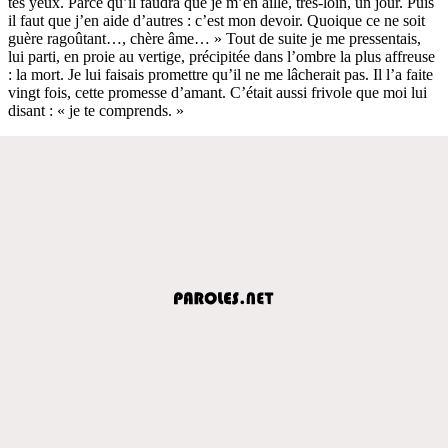
tes yeux. Parce qu’il faudra que je m’en aille, très-loin, un jour. Puis
il faut que j’en aide d’autres : c’est mon devoir. Quoique ce ne soit
guère ragoûtant…, chère âme… » Tout de suite je me pressentais,
lui parti, en proie au vertige, précipitée dans l’ombre la plus affreuse
: la mort. Je lui faisais promettre qu’il ne me lâcherait pas. Il l’a faite
vingt fois, cette promesse d’amant. C’était aussi frivole que moi lui
disant : « je te comprends. »