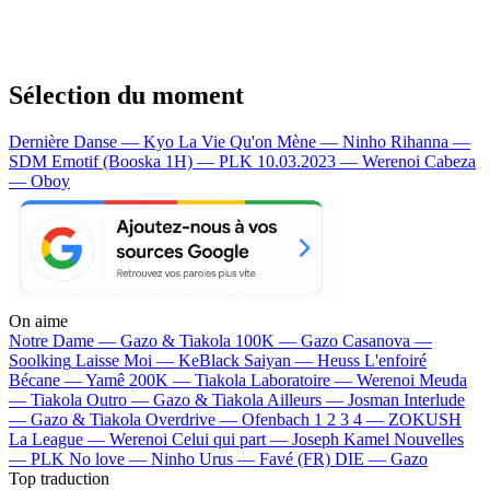
Sélection du moment
Dernière Danse — Kyo
La Vie Qu'on Mène — Ninho
Rihanna —
SDM
Emotif (Booska 1H) — PLK
10.03.2023 — Werenoi
Cabeza
— Oboy
On aime
Notre Dame —
Gazo & Tiakola
100K —
Gazo
Casanova —
Soolking
Laisse Moi —
KeBlack
Saiyan —
Heuss L'enfoiré
Bécane —
Yamê
200K —
Tiakola
Laboratoire —
Werenoi
Meuda
—
Tiakola
Outro —
Gazo & Tiakola
Ailleurs —
Josman
Interlude
—
Gazo & Tiakola
Overdrive —
Ofenbach
1 2 3 4 —
ZOKUSH
La League —
Werenoi
Celui qui part —
Joseph Kamel
Nouvelles
—
PLK
No love —
Ninho
Urus —
Favé (FR)
DIE —
Gazo
Top traduction