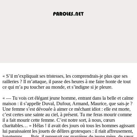
« S’il m’expliquait ses tristesses, les comprendrais-je plus que ses
railleries ? Il m’attaque, il passe des heures à me faire honte de tout
ce qui m’a pu toucher au monde, et s’indigne si je pleure.
« — Tu vois cet élégant jeune homme, entrant dans la belle et calme
maison : il s’appelle Duval, Dufour, Armand, Maurice, que sais-je ?
Une femme s’est dévouée à aimer ce méchant idiot : elle est morte,
c’est certes une sainte au ciel, à présent. Tu me feras mourir comme
il a fait mourir cette femme. C’est notre sort, à nous, cœurs
charitables… » Hélas ! il avait des jours où tous les hommes agissant
lui paraissaient les jouets de délires grotesques : il riait affreusement,
longtemps. — Puis, il reprenait ses manières de jeune mère, de sœur