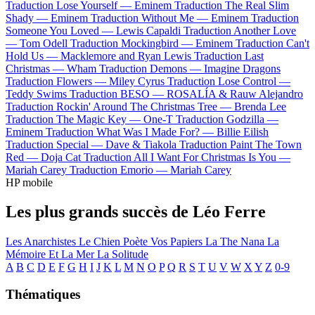
Traduction Lose Yourself —
Eminem
Traduction The Real Slim
Shady —
Eminem
Traduction Without Me —
Eminem
Traduction
Someone You Loved —
Lewis Capaldi
Traduction Another Love
—
Tom Odell
Traduction Mockingbird —
Eminem
Traduction Can't
Hold Us —
Macklemore and Ryan Lewis
Traduction Last
Christmas —
Wham
Traduction Demons —
Imagine Dragons
Traduction Flowers —
Miley Cyrus
Traduction Lose Control —
Teddy Swims
Traduction BESO —
ROSALÍA & Rauw Alejandro
Traduction Rockin' Around The Christmas Tree —
Brenda Lee
Traduction The Magic Key —
One-T
Traduction Godzilla —
Eminem
Traduction What Was I Made For? —
Billie Eilish
Traduction Special —
Dave & Tiakola
Traduction Paint The Town
Red —
Doja Cat
Traduction All I Want For Christmas Is You —
Mariah Carey
Traduction Emorio —
Mariah Carey
HP mobile
Les plus grands succès de Léo Ferre
Les Anarchistes
Le Chien
Poète Vos Papiers
La The Nana
La
Mémoire Et La Mer
La Solitude
A
B
C
D
E
F
G
H
I
J
K
L
M
N
O
P
Q
R
S
T
U
V
W
X
Y
Z
0-9
Thématiques