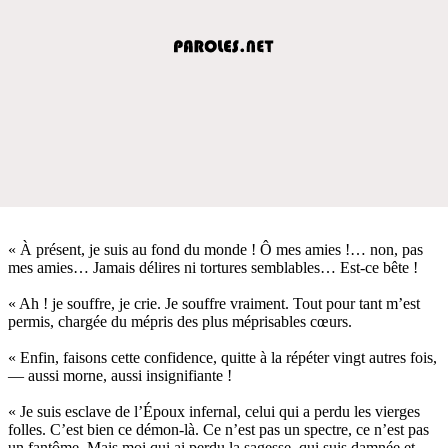
« À présent, je suis au fond du monde ! Ô mes amies !… non, pas
mes amies… Jamais délires ni tortures semblables… Est-ce bête !
« Ah ! je souffre, je crie. Je souffre vraiment. Tout pour tant m’est
permis, chargée du mépris des plus méprisables cœurs.
« Enfin, faisons cette confidence, quitte à la répéter vingt autres fois,
— aussi morne, aussi insignifiante !
« Je suis esclave de l’Époux infernal, celui qui a perdu les vierges
folles. C’est bien ce démon-là. Ce n’est pas un spectre, ce n’est pas
un fantôme. Mais moi qui ai perdu la sagesse, qui suis damnée et