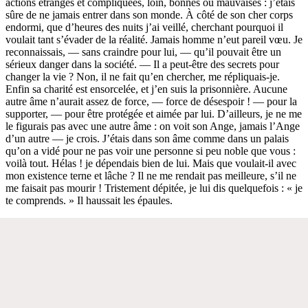
actions étranges et compliquées, loin, bonnes ou mauvaises : j’étais
sûre de ne jamais entrer dans son monde. À côté de son cher corps
endormi, que d’heures des nuits j’ai veillé, cherchant pourquoi il
voulait tant s’évader de la réalité. Jamais homme n’eut pareil vœu. Je
reconnaissais, — sans craindre pour lui, — qu’il pouvait être un
sérieux danger dans la société. — Il a peut-être des secrets pour
changer la vie ? Non, il ne fait qu’en chercher, me répliquais-je.
Enfin sa charité est ensorcelée, et j’en suis la prisonnière. Aucune
autre âme n’aurait assez de force, — force de désespoir ! — pour la
supporter, — pour être protégée et aimée par lui. D’ailleurs, je ne me
le figurais pas avec une autre âme : on voit son Ange, jamais l’Ange
d’un autre — je crois. J’étais dans son âme comme dans un palais
qu’on a vidé pour ne pas voir une personne si peu noble que vous :
voilà tout. Hélas ! je dépendais bien de lui. Mais que voulait-il avec
mon existence terne et lâche ? Il ne me rendait pas meilleure, s’il ne
me faisait pas mourir ! Tristement dépitée, je lui dis quelquefois : « je
te comprends. » Il haussait les épaules.