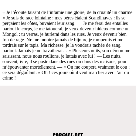
« Je l’écoute faisant de l’infamie une gloire, de la cruauté un charme.
« Je suis de race lointaine : mes pères étaient Scandinaves : ils se
perçaient les côtes, buvaient leur sang. — Je me ferai des entailles
partout le corps, je me tatouerai, je veux devenir hideux comme un
Mongol : tu verras, je hurlerai dans les rues. Je veux devenir bien
fou de rage. Ne me montre jamais de bijoux, je ramperais et me
tordrais sur le tapis. Ma richesse, je la voudrais tachée de sang
partout. Jamais je ne travaillerai… » Plusieurs nuits, son démon me
saisissant, nous nous roulions, je luttais avec lui ! — Les nuits,
souvent, ivre, il se poste dans des rues ou dans des maisons, pour
m’épouvanter mortellement. — « On me coupera vraiment le cou ;
ce sera dégoûtant. » Oh ! ces jours où il veut marcher avec l’air du
crime !