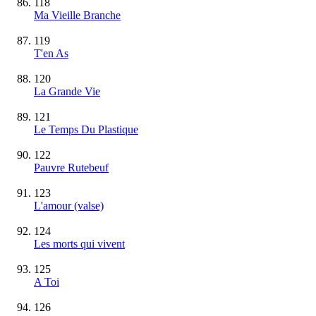
118
Ma Vieille Branche
119
T'en As
120
La Grande Vie
121
Le Temps Du Plastique
122
Pauvre Rutebeuf
123
L'amour (valse)
124
Les morts qui vivent
125
A Toi
126