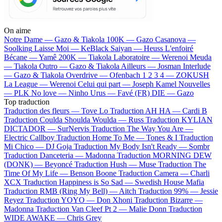
On aime
Notre Dame —
Gazo & Tiakola
100K —
Gazo
Casanova —
Soolking
Laisse Moi —
KeBlack
Saiyan —
Heuss L'enfoiré
Bécane —
Yamê
200K —
Tiakola
Laboratoire —
Werenoi
Meuda
—
Tiakola
Outro —
Gazo & Tiakola
Ailleurs —
Josman
Interlude
—
Gazo & Tiakola
Overdrive —
Ofenbach
1 2 3 4 —
ZOKUSH
La League —
Werenoi
Celui qui part —
Joseph Kamel
Nouvelles
—
PLK
No love —
Ninho
Urus —
Favé (FR)
DIE —
Gazo
Top traduction
Traduction des fleurs —
Tove Lo
Traduction AH HA —
Cardi B
Traduction Coulda Shoulda Woulda —
Russ
Traduction KYLIAN
DICTADOR —
SurNervis
Traduction The Way You Are —
Electric Callboy
Traduction Home To Me —
Tones & I
Traduction
Mi Chico —
DJ Goja
Traduction My Body Isn't Ready —
Sombr
Traduction Danceteria —
Madonna
Traduction MORNING DEW
(DONK) —
Beyoncé
Traduction Hush —
Muse
Traduction The
Time Of My Life —
Benson Boone
Traduction Camera —
Charli
XCX
Traduction Happiness is So Sad —
Swedish House Mafia
Traduction RMB (Ring My Bell) —
Aitch
Traduction 99% —
Jessie
Reyez
Traduction YOYO —
Don Xhoni
Traduction Bizarre —
Madonna
Traduction Van Cleef Pt 2 —
Malie Donn
Traduction
WIDE AWAKE —
Chris Grey