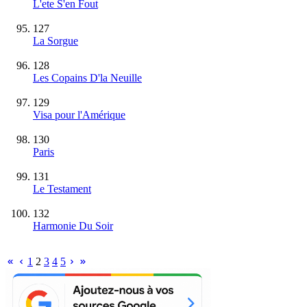
L'ete S'en Fout
127
La Sorgue
128
Les Copains D'la Neuille
129
Visa pour l'Amérique
130
Paris
131
Le Testament
132
Harmonie Du Soir
1
2
3
4
5