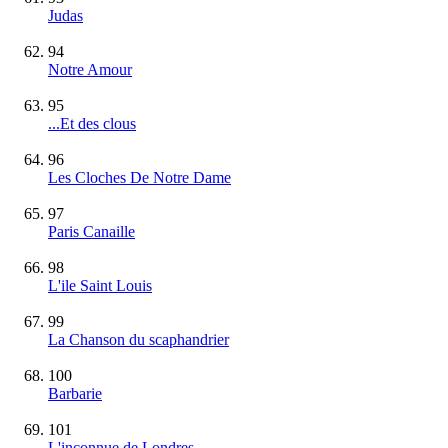
Judas
94
Notre Amour
95
...Et des clous
96
Les Cloches De Notre Dame
97
Paris Canaille
98
L'ile Saint Louis
99
La Chanson du scaphandrier
100
Barbarie
101
L'inconnue de Londres