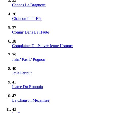
35
Cannes La Braguette
36
Chanson Pour Elle
37
Comm' Dans La Haute
38
Complainte Du Pauvre Jeune Homme
39
J'aim' Pas L' Pognon
40
Java Partout
41
L'ame Du Rouquin
42
La Chanson Mecanisee
43