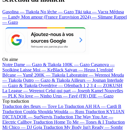
Gasolina — Tiakola
No lèche — Gazo
Tiki taka — Vacra
Médusa
— Landy
Mon amour (France Eurovision 2024) — Slimane
Rappel
— Gazo
On aime
Notre Dame —
Gazo & Tiakola
100K —
Gazo
Casanova —
Soolking
Laisse Moi —
KeBlack
Saiyan —
Heuss L'enfoiré
Bécane —
Yamê
200K —
Tiakola
Laboratoire —
Werenoi
Meuda
—
Tiakola
Outro —
Gazo & Tiakola
Ailleurs —
Josman
Interlude
—
Gazo & Tiakola
Overdrive —
Ofenbach
1 2 3 4 —
ZOKUSH
La League —
Werenoi
Celui qui part —
Joseph Kamel
Nouvelles
—
PLK
No love —
Ninho
Urus —
Favé (FR)
DIE —
Gazo
Top traduction
Traduction des fleurs —
Tove Lo
Traduction AH HA —
Cardi B
Traduction Coulda Shoulda Woulda —
Russ
Traduction KYLIAN
DICTADOR —
SurNervis
Traduction The Way You Are —
Electric Callboy
Traduction Home To Me —
Tones & I
Traduction
Mi Chico —
DJ Goja
Traduction My Body Isn't Ready —
Sombr