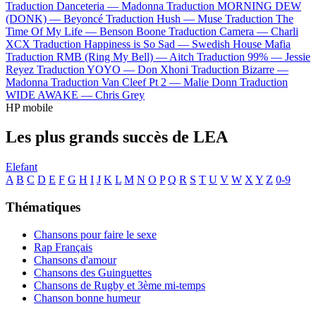
Traduction Danceteria —
Madonna
Traduction MORNING DEW
(DONK) —
Beyoncé
Traduction Hush —
Muse
Traduction The
Time Of My Life —
Benson Boone
Traduction Camera —
Charli
XCX
Traduction Happiness is So Sad —
Swedish House Mafia
Traduction RMB (Ring My Bell) —
Aitch
Traduction 99% —
Jessie
Reyez
Traduction YOYO —
Don Xhoni
Traduction Bizarre —
Madonna
Traduction Van Cleef Pt 2 —
Malie Donn
Traduction
WIDE AWAKE —
Chris Grey
HP mobile
Les plus grands succès de LEA
Elefant
A
B
C
D
E
F
G
H
I
J
K
L
M
N
O
P
Q
R
S
T
U
V
W
X
Y
Z
0-9
Thématiques
Chansons pour faire le sexe
Rap Français
Chansons d'amour
Chansons des Guinguettes
Chansons de Rugby et 3ème mi-temps
Chanson bonne humeur