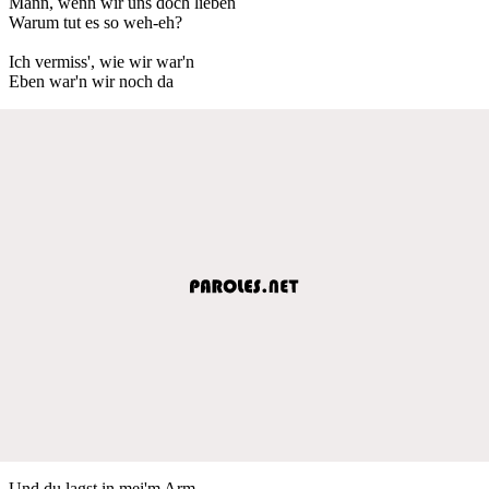
Mann, wenn wir uns doch lieben
Warum tut es so weh-eh?
Ich vermiss', wie wir war'n
Eben war'n wir noch da
Und du lagst in mei'm Arm