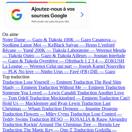
On aime
Notre Dame —
Gazo & Tiakola
100K —
Gazo
Casanova —
Soolking
Laisse Moi —
KeBlack
Saiyan —
Heuss L'enfoiré
Bécane —
Yamê
200K —
Tiakola
Laboratoire —
Werenoi
Meuda
—
Tiakola
Outro —
Gazo & Tiakola
Ailleurs —
Josman
Interlude
—
Gazo & Tiakola
Overdrive —
Ofenbach
1 2 3 4 —
ZOKUSH
La League —
Werenoi
Celui qui part —
Joseph Kamel
Nouvelles
—
PLK
No love —
Ninho
Urus —
Favé (FR)
DIE —
Gazo
Top traduction
Traduction Lose Yourself —
Eminem
Traduction The Real Slim
Shady —
Eminem
Traduction Without Me —
Eminem
Traduction
Someone You Loved —
Lewis Capaldi
Traduction Another Love
—
Tom Odell
Traduction Mockingbird —
Eminem
Traduction Can't
Hold Us —
Macklemore and Ryan Lewis
Traduction Last
Christmas —
Wham
Traduction Demons —
Imagine Dragons
Traduction Flowers —
Miley Cyrus
Traduction Lose Control —
Teddy Swims
Traduction BESO —
ROSALÍA & Rauw Alejandro
Traduction Rockin' Around The Christmas Tree —
Brenda Lee
Traduction The Magic Key —
One-T
Traduction Godzilla —