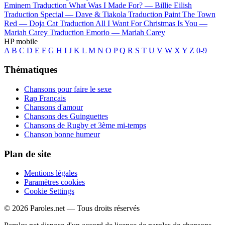
Eminem
Traduction What Was I Made For? —
Billie Eilish
Traduction Special —
Dave & Tiakola
Traduction Paint The Town
Red —
Doja Cat
Traduction All I Want For Christmas Is You —
Mariah Carey
Traduction Emorio —
Mariah Carey
HP mobile
A
B
C
D
E
F
G
H
I
J
K
L
M
N
O
P
Q
R
S
T
U
V
W
X
Y
Z
0-9
Thématiques
Chansons pour faire le sexe
Rap Français
Chansons d'amour
Chansons des Guinguettes
Chansons de Rugby et 3ème mi-temps
Chanson bonne humeur
Plan de site
Mentions légales
Paramètres cookies
Cookie Settings
© 2026 Paroles.net — Tous droits réservés