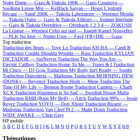
Notre Dame —
Gazo & Tiakola
100K —
Gazo
Casanova —
Soolking
Laisse Moi —
KeBlack
Saiyan —
Heuss L'enfoiré
Bécane —
Yamê
200K —
Tiakola
Laboratoire —
Werenoi
Meuda
—
Tiakola
Outro —
Gazo & Tiakola
Ailleurs —
Josman
Interlude
—
Gazo & Tiakola
Overdrive —
Ofenbach
1 2 3 4 —
ZOKUSH
La League —
Werenoi
Celui qui part —
Joseph Kamel
Nouvelles
—
PLK
No love —
Ninho
Urus —
Favé (FR)
DIE —
Gazo
Top traduction
Traduction des fleurs —
Tove Lo
Traduction AH HA —
Cardi B
Traduction Coulda Shoulda Woulda —
Russ
Traduction KYLIAN
DICTADOR —
SurNervis
Traduction The Way You Are —
Electric Callboy
Traduction Home To Me —
Tones & I
Traduction
Mi Chico —
DJ Goja
Traduction My Body Isn't Ready —
Sombr
Traduction Danceteria —
Madonna
Traduction MORNING DEW
(DONK) —
Beyoncé
Traduction Hush —
Muse
Traduction The
Time Of My Life —
Benson Boone
Traduction Camera —
Charli
XCX
Traduction Happiness is So Sad —
Swedish House Mafia
Traduction RMB (Ring My Bell) —
Aitch
Traduction 99% —
Jessie
Reyez
Traduction YOYO —
Don Xhoni
Traduction Bizarre —
Madonna
Traduction Van Cleef Pt 2 —
Malie Donn
Traduction
WIDE AWAKE —
Chris Grey
HP mobile
A
B
C
D
E
F
G
H
I
J
K
L
M
N
O
P
Q
R
S
T
U
V
W
X
Y
Z
0-9
Thématiques