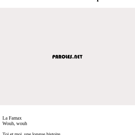
La Famax
Wouh, wouh
Toi et moi, une longue histoire