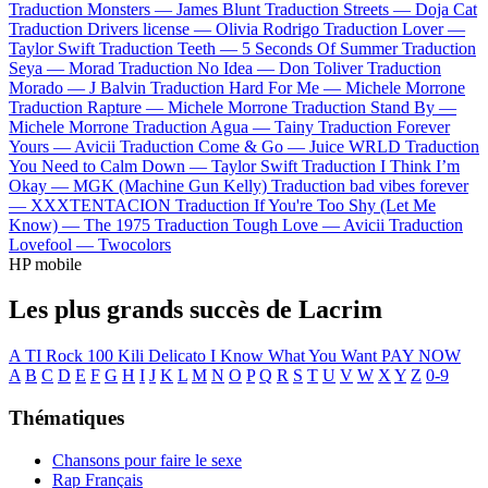
Traduction Monsters —
James Blunt
Traduction Streets —
Doja Cat
Traduction Drivers license —
Olivia Rodrigo
Traduction Lover —
Taylor Swift
Traduction Teeth —
5 Seconds Of Summer
Traduction
Seya —
Morad
Traduction No Idea —
Don Toliver
Traduction
Morado —
J Balvin
Traduction Hard For Me —
Michele Morrone
Traduction Rapture —
Michele Morrone
Traduction Stand By —
Michele Morrone
Traduction Agua —
Tainy
Traduction Forever
Yours —
Avicii
Traduction Come & Go —
Juice WRLD
Traduction
You Need to Calm Down —
Taylor Swift
Traduction I Think I’m
Okay —
MGK (Machine Gun Kelly)
Traduction bad vibes forever
—
XXXTENTACION
Traduction If You're Too Shy (Let Me
Know) —
The 1975
Traduction Tough Love —
Avicii
Traduction
Lovefool —
Twocolors
HP mobile
Les plus grands succès de Lacrim
A TI
Rock
100 Kili
Delicato
I Know What You Want
PAY NOW
A
B
C
D
E
F
G
H
I
J
K
L
M
N
O
P
Q
R
S
T
U
V
W
X
Y
Z
0-9
Thématiques
Chansons pour faire le sexe
Rap Français