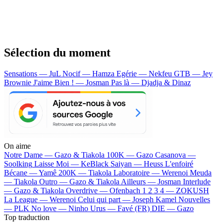
Sélection du moment
Sensations — JuL
Nocif — Hamza
Egérie — Nekfeu
GTB — Jey
Brownie
J'aime Bien ! — Josman
Pas là — Djadja & Dinaz
On aime
Notre Dame —
Gazo & Tiakola
100K —
Gazo
Casanova —
Soolking
Laisse Moi —
KeBlack
Saiyan —
Heuss L'enfoiré
Bécane —
Yamê
200K —
Tiakola
Laboratoire —
Werenoi
Meuda
—
Tiakola
Outro —
Gazo & Tiakola
Ailleurs —
Josman
Interlude
—
Gazo & Tiakola
Overdrive —
Ofenbach
1 2 3 4 —
ZOKUSH
La League —
Werenoi
Celui qui part —
Joseph Kamel
Nouvelles
—
PLK
No love —
Ninho
Urus —
Favé (FR)
DIE —
Gazo
Top traduction