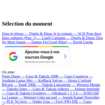
Sélection du moment
Dans le réseau — Djadja & Dinaz
Je la connais — SCH
Pour deux
âmes solitaires (Part. 1) — Luidji
Capitaine — Djadja & Dinaz
Dieu
Ne Ment Jamais — Damso
I'm Good (Blue) — David Guetta
On aime
Notre Dame —
Gazo & Tiakola
100K —
Gazo
Casanova —
Soolking
Laisse Moi —
KeBlack
Saiyan —
Heuss L'enfoiré
Bécane —
Yamê
200K —
Tiakola
Laboratoire —
Werenoi
Meuda
—
Tiakola
Outro —
Gazo & Tiakola
Ailleurs —
Josman
Interlude
—
Gazo & Tiakola
Overdrive —
Ofenbach
1 2 3 4 —
ZOKUSH
La League —
Werenoi
Celui qui part —
Joseph Kamel
Nouvelles
—
PLK
No love —
Ninho
Urus —
Favé (FR)
DIE —
Gazo