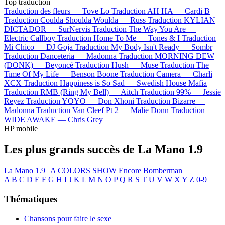
Top traduction
Traduction des fleurs —
Tove Lo
Traduction AH HA —
Cardi B
Traduction Coulda Shoulda Woulda —
Russ
Traduction KYLIAN
DICTADOR —
SurNervis
Traduction The Way You Are —
Electric Callboy
Traduction Home To Me —
Tones & I
Traduction
Mi Chico —
DJ Goja
Traduction My Body Isn't Ready —
Sombr
Traduction Danceteria —
Madonna
Traduction MORNING DEW
(DONK) —
Beyoncé
Traduction Hush —
Muse
Traduction The
Time Of My Life —
Benson Boone
Traduction Camera —
Charli
XCX
Traduction Happiness is So Sad —
Swedish House Mafia
Traduction RMB (Ring My Bell) —
Aitch
Traduction 99% —
Jessie
Reyez
Traduction YOYO —
Don Xhoni
Traduction Bizarre —
Madonna
Traduction Van Cleef Pt 2 —
Malie Donn
Traduction
WIDE AWAKE —
Chris Grey
HP mobile
Les plus grands succès de La Mano 1.9
La Mano 1.9 | A COLORS SHOW
Encore
Bomberman
A
B
C
D
E
F
G
H
I
J
K
L
M
N
O
P
Q
R
S
T
U
V
W
X
Y
Z
0-9
Thématiques
Chansons pour faire le sexe