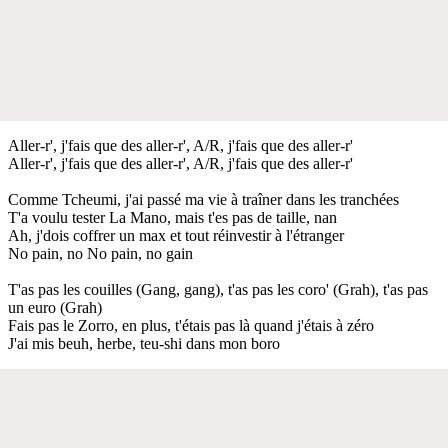
Aller-r', j'fais que des aller-r', A/R, j'fais que des aller-r'
Aller-r', j'fais que des aller-r', A/R, j'fais que des aller-r'
Comme Tcheumi, j'ai passé ma vie à traîner dans les tranchées
T'a voulu tester La Mano, mais t'es pas de taille, nan
Ah, j'dois coffrer un max et tout réinvestir à l'étranger
No pain, no No pain, no gain
T'as pas les couilles (Gang, gang), t'as pas les coro' (Grah), t'as pas
un euro (Grah)
Fais pas le Zorro, en plus, t'étais pas là quand j'étais à zéro
J'ai mis beuh, herbe, teu-shi dans mon boro