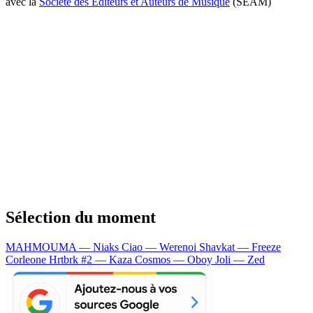
avec la
Société des Editeurs et Auteurs de Musique
(SEAM)
Sélection du moment
MAHMOUMA — Niaks
Ciao — Werenoi
Shavkat — Freeze
Corleone
Hrtbrk #2 — Kaza
Cosmos — Oboy
Joli — Zed