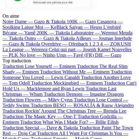
On aime
Notre Dame —
Gazo & Tiakola
100K —
Gazo
Casanova —
Soolking
Laisse Moi —
KeBlack
Saiyan —
Heuss L'enfoiré
Bécane —
Yamê
200K —
Tiakola
Laboratoire —
Werenoi
Meuda
—
Tiakola
Outro —
Gazo & Tiakola
Ailleurs —
Josman
Interlude
—
Gazo & Tiakola
Overdrive —
Ofenbach
1 2 3 4 —
ZOKUSH
La League —
Werenoi
Celui qui part —
Joseph Kamel
Nouvelles
—
PLK
No love —
Ninho
Urus —
Favé (FR)
DIE —
Gazo
Top traduction
Traduction Lose Yourself —
Eminem
Traduction The Real Slim
Shady —
Eminem
Traduction Without Me —
Eminem
Traduction
Someone You Loved —
Lewis Capaldi
Traduction Another Love
—
Tom Odell
Traduction Mockingbird —
Eminem
Traduction Can't
Hold Us —
Macklemore and Ryan Lewis
Traduction Last
Christmas —
Wham
Traduction Demons —
Imagine Dragons
Traduction Flowers —
Miley Cyrus
Traduction Lose Control —
Teddy Swims
Traduction BESO —
ROSALÍA & Rauw Alejandro
Traduction Rockin' Around The Christmas Tree —
Brenda Lee
Traduction The Magic Key —
One-T
Traduction Godzilla —
Eminem
Traduction What Was I Made For? —
Billie Eilish
Traduction Special —
Dave & Tiakola
Traduction Paint The Town
Red —
Doja Cat
Traduction All I Want For Christmas Is You —
Mariah Carey
Traduction Emorio —
Mariah Carey