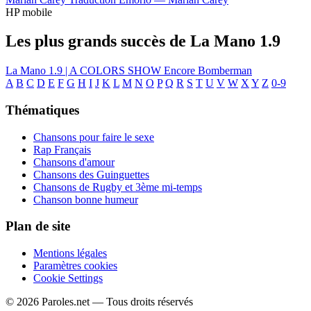
HP mobile
Les plus grands succès de La Mano 1.9
La Mano 1.9 | A COLORS SHOW
Encore
Bomberman
A
B
C
D
E
F
G
H
I
J
K
L
M
N
O
P
Q
R
S
T
U
V
W
X
Y
Z
0-9
Thématiques
Chansons pour faire le sexe
Rap Français
Chansons d'amour
Chansons des Guinguettes
Chansons de Rugby et 3ème mi-temps
Chanson bonne humeur
Plan de site
Mentions légales
Paramètres cookies
Cookie Settings
© 2026 Paroles.net — Tous droits réservés