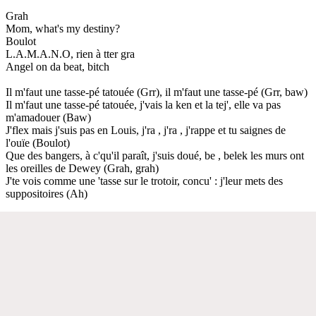
Grah
Mom, what's my destiny?
Boulot
L.A.M.A.N.O, rien à tter gra
Angel on da beat, bitch
Il m'faut une tasse-pé tatouée (Grr), il m'faut une tasse-pé (Grr, baw)
Il m'faut une tasse-pé tatouée, j'vais la ken et la tej', elle va pas
m'amadouer (Baw)
J'flex mais j'suis pas en Louis, j'ra , j'ra , j'rappe et tu saignes de
l'ouïe (Boulot)
Que des bangers, à c'qu'il paraît, j'suis doué, be , belek les murs ont
les oreilles de Dewey (Grah, grah)
J'te vois comme une 'tasse sur le trotoir, concu' : j'leur mets des
suppositoires (Ah)