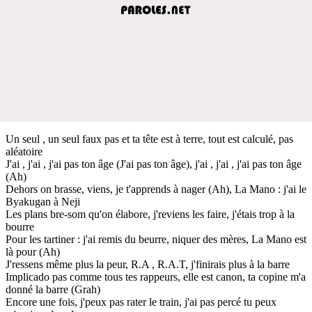
Un seul , un seul faux pas et ta tête est à terre, tout est calculé, pas
aléatoire
J'ai , j'ai , j'ai pas ton âge (J'ai pas ton âge), j'ai , j'ai , j'ai pas ton âge
(Ah)
Dehors on brasse, viens, je t'apprends à nager (Ah), La Mano : j'ai le
Byakugan à Neji
Les plans bre-som qu'on élabore, j'reviens les faire, j'étais trop à la
bourre
Pour les tartiner : j'ai remis du beurre, niquer des mères, La Mano est
là pour (Ah)
J'ressens même plus la peur, R.A , R.A.T, j'finirais plus à la barre
Implicado pas comme tous tes rappeurs, elle est canon, ta copine m'a
donné la barre (Grah)
Encore une fois, j'peux pas rater le train, j'ai pas percé tu peux