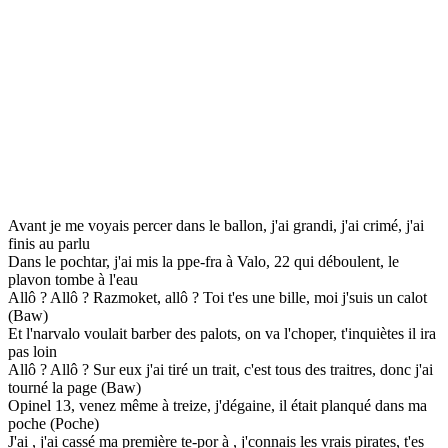
Avant je me voyais percer dans le ballon, j'ai grandi, j'ai crimé, j'ai
finis au parlu
Dans le pochtar, j'ai mis la ppe-fra à Valo, 22 qui déboulent, le
plavon tombe à l'eau
Allô ? Allô ? Razmoket, allô ? Toi t'es une bille, moi j'suis un calot
(Baw)
Et l'narvalo voulait barber des palots, on va l'choper, t'inquiètes il ira
pas loin
Allô ? Allô ? Sur eux j'ai tiré un trait, c'est tous des traitres, donc j'ai
tourné la page (Baw)
Opinel 13, venez même à treize, j'dégaine, il était planqué dans ma
poche (Poche)
J'ai , j'ai cassé ma première te-por à , j'connais les vrais pirates, t'es