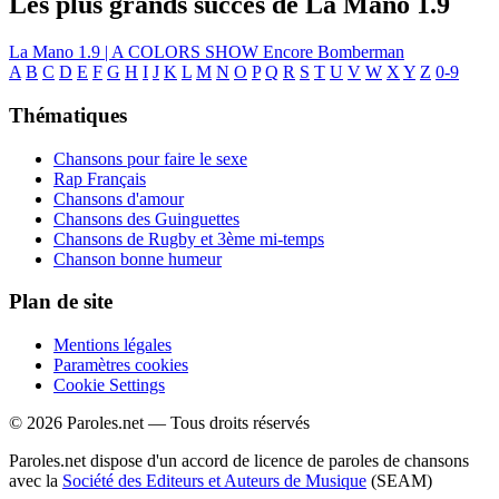
Les plus grands succès de La Mano 1.9
La Mano 1.9 | A COLORS SHOW
Encore
Bomberman
A
B
C
D
E
F
G
H
I
J
K
L
M
N
O
P
Q
R
S
T
U
V
W
X
Y
Z
0-9
Thématiques
Chansons pour faire le sexe
Rap Français
Chansons d'amour
Chansons des Guinguettes
Chansons de Rugby et 3ème mi-temps
Chanson bonne humeur
Plan de site
Mentions légales
Paramètres cookies
Cookie Settings
© 2026 Paroles.net — Tous droits réservés
Paroles.net dispose d'un accord de licence de paroles de chansons
avec la
Société des Editeurs et Auteurs de Musique
(SEAM)