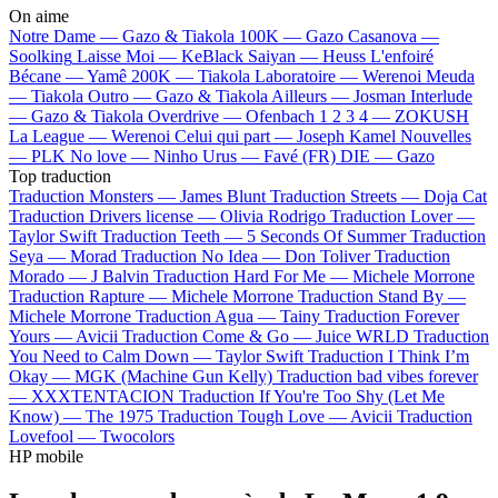
On aime
Notre Dame —
Gazo & Tiakola
100K —
Gazo
Casanova —
Soolking
Laisse Moi —
KeBlack
Saiyan —
Heuss L'enfoiré
Bécane —
Yamê
200K —
Tiakola
Laboratoire —
Werenoi
Meuda
—
Tiakola
Outro —
Gazo & Tiakola
Ailleurs —
Josman
Interlude
—
Gazo & Tiakola
Overdrive —
Ofenbach
1 2 3 4 —
ZOKUSH
La League —
Werenoi
Celui qui part —
Joseph Kamel
Nouvelles
—
PLK
No love —
Ninho
Urus —
Favé (FR)
DIE —
Gazo
Top traduction
Traduction Monsters —
James Blunt
Traduction Streets —
Doja Cat
Traduction Drivers license —
Olivia Rodrigo
Traduction Lover —
Taylor Swift
Traduction Teeth —
5 Seconds Of Summer
Traduction
Seya —
Morad
Traduction No Idea —
Don Toliver
Traduction
Morado —
J Balvin
Traduction Hard For Me —
Michele Morrone
Traduction Rapture —
Michele Morrone
Traduction Stand By —
Michele Morrone
Traduction Agua —
Tainy
Traduction Forever
Yours —
Avicii
Traduction Come & Go —
Juice WRLD
Traduction
You Need to Calm Down —
Taylor Swift
Traduction I Think I’m
Okay —
MGK (Machine Gun Kelly)
Traduction bad vibes forever
—
XXXTENTACION
Traduction If You're Too Shy (Let Me
Know) —
The 1975
Traduction Tough Love —
Avicii
Traduction
Lovefool —
Twocolors
HP mobile