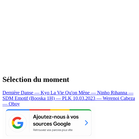
Sélection du moment
Dernière Danse — Kyo
La Vie Qu'on Mène — Ninho
Rihanna —
SDM
Emotif (Booska 1H) — PLK
10.03.2023 — Werenoi
Cabeza
— Oboy