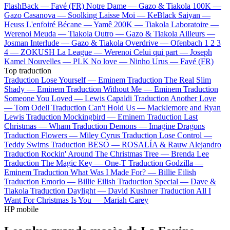
FlashBack —
Favé (FR)
Notre Dame —
Gazo & Tiakola
100K —
Gazo
Casanova —
Soolking
Laisse Moi —
KeBlack
Saiyan —
Heuss L'enfoiré
Bécane —
Yamê
200K —
Tiakola
Laboratoire —
Werenoi
Meuda —
Tiakola
Outro —
Gazo & Tiakola
Ailleurs —
Josman
Interlude —
Gazo & Tiakola
Overdrive —
Ofenbach
1 2 3
4 —
ZOKUSH
La League —
Werenoi
Celui qui part —
Joseph
Kamel
Nouvelles —
PLK
No love —
Ninho
Urus —
Favé (FR)
Top traduction
Traduction Lose Yourself —
Eminem
Traduction The Real Slim
Shady —
Eminem
Traduction Without Me —
Eminem
Traduction
Someone You Loved —
Lewis Capaldi
Traduction Another Love
—
Tom Odell
Traduction Can't Hold Us —
Macklemore and Ryan
Lewis
Traduction Mockingbird —
Eminem
Traduction Last
Christmas —
Wham
Traduction Demons —
Imagine Dragons
Traduction Flowers —
Miley Cyrus
Traduction Lose Control —
Teddy Swims
Traduction BESO —
ROSALÍA & Rauw Alejandro
Traduction Rockin' Around The Christmas Tree —
Brenda Lee
Traduction The Magic Key —
One-T
Traduction Godzilla —
Eminem
Traduction What Was I Made For? —
Billie Eilish
Traduction Emorio —
Billie Eilish
Traduction Special —
Dave &
Tiakola
Traduction Daylight —
David Kushner
Traduction All I
Want For Christmas Is You —
Mariah Carey
HP mobile