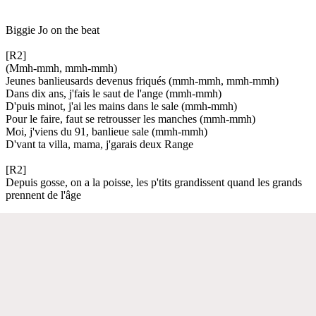
Biggie Jo on the beat
[R2]
(Mmh-mmh, mmh-mmh)
Jeunes banlieusards devenus friqués (mmh-mmh, mmh-mmh)
Dans dix ans, j'fais le saut de l'ange (mmh-mmh)
D'puis minot, j'ai les mains dans le sale (mmh-mmh)
Pour le faire, faut se retrousser les manches (mmh-mmh)
Moi, j'viens du 91, banlieue sale (mmh-mmh)
D'vant ta villa, mama, j'garais deux Range
[R2]
Depuis gosse, on a la poisse, les p'tits grandissent quand les grands
prennent de l'âge