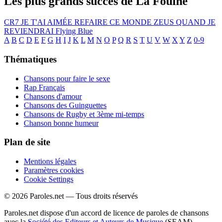
Les plus grands succès de La Fouine
CR7
JE T'AI AIMÉE
REFAIRE CE MONDE
ZEUS
QUAND JE
REVIENDRAI
Flying Blue
A
B
C
D
E
F
G
H
I
J
K
L
M
N
O
P
Q
R
S
T
U
V
W
X
Y
Z
0-9
Thématiques
Chansons pour faire le sexe
Rap Français
Chansons d'amour
Chansons des Guinguettes
Chansons de Rugby et 3ème mi-temps
Chanson bonne humeur
Plan de site
Mentions légales
Paramètres cookies
Cookie Settings
© 2026 Paroles.net — Tous droits réservés
Paroles.net dispose d'un accord de licence de paroles de chansons
avec la
Société des Editeurs et Auteurs de Musique
(SEAM)