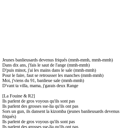
Jeunes banlieusards devenus friqués (mmh-mmh, mmh-mmh)
Dans dix ans, j'fais le saut de l'ange (mmh-mmh)
D'puis minot, j'ai les mains dans le sale (mmh-mmh)
Pour le faire, faut se retrousser les manches (mmh-mmh)
Moi, j'viens du 91, banlieue sale (mmh-mmh)
D'vant ta villa, mama, j'garais deux Range
[La Fouine & R2]
Ils parlent de gros voyous qu'ils sont pas
Ils parlent des grosses sse-lia qu'ils ont pas
Sors un gun, ils dansent la kizomba (jeunes banlieusards devenus
friqués)
Ils parlent de gros voyous qu'ils sont pas
Ils parlent des grosses sse-lia qu'ils ont pas