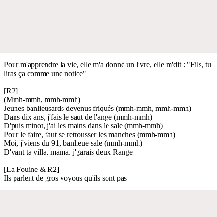
Pour m'apprendre la vie, elle m'a donné un livre, elle m'dit : "Fils, tu
liras ça comme une notice"
[R2]
(Mmh-mmh, mmh-mmh)
Jeunes banlieusards devenus friqués (mmh-mmh, mmh-mmh)
Dans dix ans, j'fais le saut de l'ange (mmh-mmh)
D'puis minot, j'ai les mains dans le sale (mmh-mmh)
Pour le faire, faut se retrousser les manches (mmh-mmh)
Moi, j'viens du 91, banlieue sale (mmh-mmh)
D'vant ta villa, mama, j'garais deux Range
[La Fouine & R2]
Ils parlent de gros voyous qu'ils sont pas