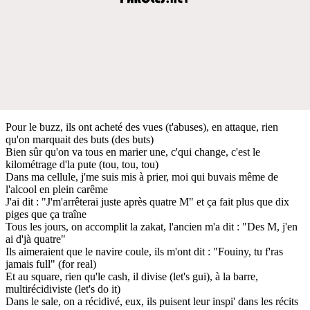
Pour le buzz, ils ont acheté des vues (t'abuses), en attaque, rien
qu'on marquait des buts (des buts)
Bien sûr qu'on va tous en marier une, c'qui change, c'est le
kilométrage d'la pute (tou, tou, tou)
Dans ma cellule, j'me suis mis à prier, moi qui buvais même de
l'alcool en plein carême
J'ai dit : "J'm'arrêterai juste après quatre M" et ça fait plus que dix
piges que ça traîne
Tous les jours, on accomplit la zakat, l'ancien m'a dit : "Des M, j'en
ai d'jà quatre"
Ils aimeraient que le navire coule, ils m'ont dit : "Fouiny, tu f'ras
jamais full" (for real)
Et au square, rien qu'le cash, il divise (let's gui), à la barre,
multirécidiviste (let's do it)
Dans le sale, on a récidivé, eux, ils puisent leur inspi' dans les récits