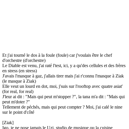
Et j'ai tourné le dos à la foule (foule) car j'voulais être le chef
d'orchestre (d'orchestre)
Le Diable est venu, j'ai raté l'test, ici, y a qu'des cellules et des frères
en stress (en stress)
J'avais l'masque à gaz, j'allais tirer mais j'ai r'connu l'masque à Ziak
(le masque à Ziak)
Elle veut un lourd en dot, moi, j'suis sur l'rooftop avec quatre asiat'
(for real, for real)
J'leur ai dit : "Mais qui peut m'stopper ?", la tana m'a dit : "Mais qui
peut m'doter ?"
Tellement de péchés, mais qui peut compter ? Moi, j'ai calé le nine
sur le point d'côté
[Ziak]
Igo, je ne pose jamais le Uzi, studio de musique ou la cuisine