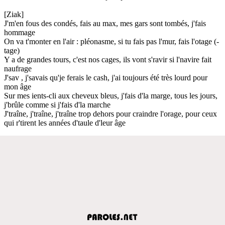
[Ziak]
J'm'en fous des condés, fais au max, mes gars sont tombés, j'fais
hommage
On va t'monter en l'air : pléonasme, si tu fais pas l'mur, fais l'otage (-
tage)
Y a de grandes tours, c'est nos cages, ils vont s'ravir si l'navire fait
naufrage
J'sav , j'savais qu'je ferais le cash, j'ai toujours été très lourd pour
mon âge
Sur mes ients-cli aux cheveux bleus, j'fais d'la marge, tous les jours,
j'brûle comme si j'fais d'la marche
J'traîne, j'traîne, j'traîne trop dehors pour craindre l'orage, pour ceux
qui r'tirent les années d'taule d'leur âge