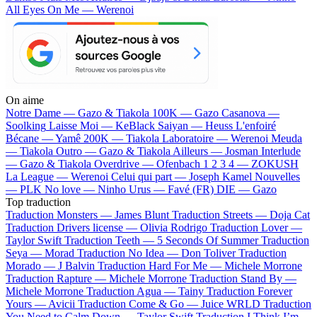
All Eyes On Me — Werenoi
On aime
Notre Dame —
Gazo & Tiakola
100K —
Gazo
Casanova —
Soolking
Laisse Moi —
KeBlack
Saiyan —
Heuss L'enfoiré
Bécane —
Yamê
200K —
Tiakola
Laboratoire —
Werenoi
Meuda
—
Tiakola
Outro —
Gazo & Tiakola
Ailleurs —
Josman
Interlude
—
Gazo & Tiakola
Overdrive —
Ofenbach
1 2 3 4 —
ZOKUSH
La League —
Werenoi
Celui qui part —
Joseph Kamel
Nouvelles
—
PLK
No love —
Ninho
Urus —
Favé (FR)
DIE —
Gazo
Top traduction
Traduction Monsters —
James Blunt
Traduction Streets —
Doja Cat
Traduction Drivers license —
Olivia Rodrigo
Traduction Lover —
Taylor Swift
Traduction Teeth —
5 Seconds Of Summer
Traduction
Seya —
Morad
Traduction No Idea —
Don Toliver
Traduction
Morado —
J Balvin
Traduction Hard For Me —
Michele Morrone
Traduction Rapture —
Michele Morrone
Traduction Stand By —
Michele Morrone
Traduction Agua —
Tainy
Traduction Forever
Yours —
Avicii
Traduction Come & Go —
Juice WRLD
Traduction
You Need to Calm Down —
Taylor Swift
Traduction I Think I’m