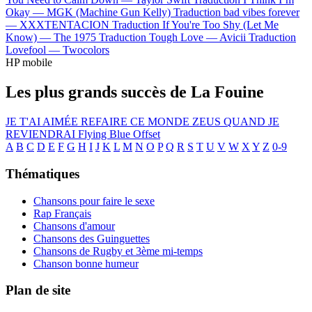
Okay —
MGK (Machine Gun Kelly)
Traduction bad vibes forever
—
XXXTENTACION
Traduction If You're Too Shy (Let Me
Know) —
The 1975
Traduction Tough Love —
Avicii
Traduction
Lovefool —
Twocolors
HP mobile
Les plus grands succès de La Fouine
JE T'AI AIMÉE
REFAIRE CE MONDE
ZEUS
QUAND JE
REVIENDRAI
Flying Blue
Offset
A
B
C
D
E
F
G
H
I
J
K
L
M
N
O
P
Q
R
S
T
U
V
W
X
Y
Z
0-9
Thématiques
Chansons pour faire le sexe
Rap Français
Chansons d'amour
Chansons des Guinguettes
Chansons de Rugby et 3ème mi-temps
Chanson bonne humeur
Plan de site