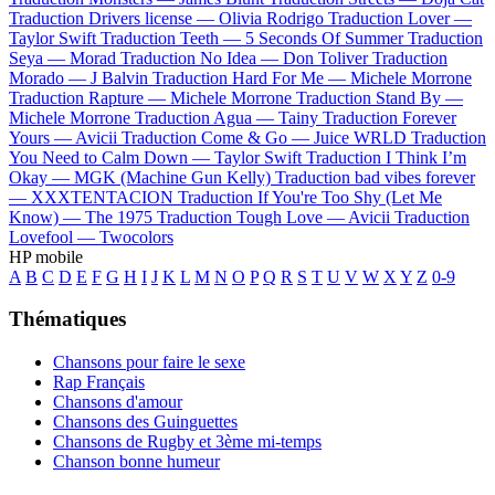
Traduction Drivers license —
Olivia Rodrigo
Traduction Lover —
Taylor Swift
Traduction Teeth —
5 Seconds Of Summer
Traduction
Seya —
Morad
Traduction No Idea —
Don Toliver
Traduction
Morado —
J Balvin
Traduction Hard For Me —
Michele Morrone
Traduction Rapture —
Michele Morrone
Traduction Stand By —
Michele Morrone
Traduction Agua —
Tainy
Traduction Forever
Yours —
Avicii
Traduction Come & Go —
Juice WRLD
Traduction
You Need to Calm Down —
Taylor Swift
Traduction I Think I’m
Okay —
MGK (Machine Gun Kelly)
Traduction bad vibes forever
—
XXXTENTACION
Traduction If You're Too Shy (Let Me
Know) —
The 1975
Traduction Tough Love —
Avicii
Traduction
Lovefool —
Twocolors
HP mobile
A
B
C
D
E
F
G
H
I
J
K
L
M
N
O
P
Q
R
S
T
U
V
W
X
Y
Z
0-9
Thématiques
Chansons pour faire le sexe
Rap Français
Chansons d'amour
Chansons des Guinguettes
Chansons de Rugby et 3ème mi-temps
Chanson bonne humeur