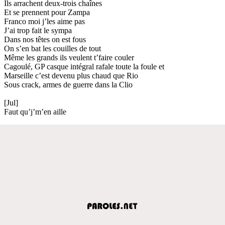
Ils arrachent deux-trois chaînes
Et se prennent pour Zampa
Franco moi j’les aime pas
J’ai trop fait le sympa
Dans nos têtes on est fous
On s’en bat les couilles de tout
Même les grands ils veulent t’faire couler
Cagoulé, GP casque intégral rafale toute la foule et
Marseille c’est devenu plus chaud que Rio
Sous crack, armes de guerre dans la Clio
[Jul]
Faut qu’j’m’en aille