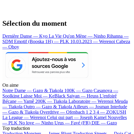
Sélection du moment
Dernière Danse — Kyo
La Vie Qu'on Mène — Ninho
Rihanna —
SDM
Emotif (Booska 1H) — PLK
10.03.2023 — Werenoi
Cabeza
— Oboy
On aime
Notre Dame —
Gazo & Tiakola
100K —
Gazo
Casanova —
Soolking
Laisse Moi —
KeBlack
Saiyan —
Heuss L'enfoiré
Bécane —
Yamê
200K —
Tiakola
Laboratoire —
Werenoi
Meuda
—
Tiakola
Outro —
Gazo & Tiakola
Ailleurs —
Josman
Interlude
—
Gazo & Tiakola
Overdrive —
Ofenbach
1 2 3 4 —
ZOKUSH
La League —
Werenoi
Celui qui part —
Joseph Kamel
Nouvelles
—
PLK
No love —
Ninho
Urus —
Favé (FR)
DIE —
Gazo
Top traduction
Traduction Monsters —
James Blunt
Traduction Streets —
Doja Cat