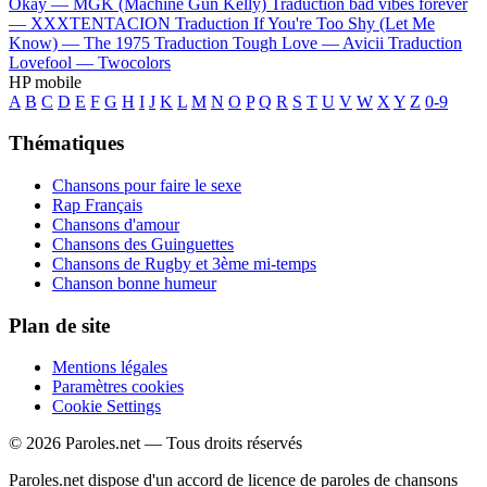
Okay —
MGK (Machine Gun Kelly)
Traduction bad vibes forever
—
XXXTENTACION
Traduction If You're Too Shy (Let Me
Know) —
The 1975
Traduction Tough Love —
Avicii
Traduction
Lovefool —
Twocolors
HP mobile
A
B
C
D
E
F
G
H
I
J
K
L
M
N
O
P
Q
R
S
T
U
V
W
X
Y
Z
0-9
Thématiques
Chansons pour faire le sexe
Rap Français
Chansons d'amour
Chansons des Guinguettes
Chansons de Rugby et 3ème mi-temps
Chanson bonne humeur
Plan de site
Mentions légales
Paramètres cookies
Cookie Settings
© 2026 Paroles.net — Tous droits réservés
Paroles.net dispose d'un accord de licence de paroles de chansons