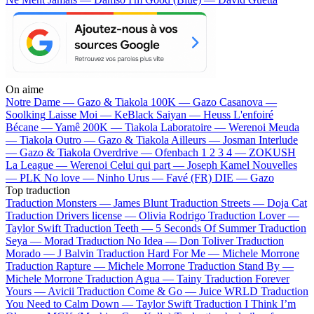
On aime
Notre Dame —
Gazo & Tiakola
100K —
Gazo
Casanova —
Soolking
Laisse Moi —
KeBlack
Saiyan —
Heuss L'enfoiré
Bécane —
Yamê
200K —
Tiakola
Laboratoire —
Werenoi
Meuda
—
Tiakola
Outro —
Gazo & Tiakola
Ailleurs —
Josman
Interlude
—
Gazo & Tiakola
Overdrive —
Ofenbach
1 2 3 4 —
ZOKUSH
La League —
Werenoi
Celui qui part —
Joseph Kamel
Nouvelles
—
PLK
No love —
Ninho
Urus —
Favé (FR)
DIE —
Gazo
Top traduction
Traduction Monsters —
James Blunt
Traduction Streets —
Doja Cat
Traduction Drivers license —
Olivia Rodrigo
Traduction Lover —
Taylor Swift
Traduction Teeth —
5 Seconds Of Summer
Traduction
Seya —
Morad
Traduction No Idea —
Don Toliver
Traduction
Morado —
J Balvin
Traduction Hard For Me —
Michele Morrone
Traduction Rapture —
Michele Morrone
Traduction Stand By —
Michele Morrone
Traduction Agua —
Tainy
Traduction Forever
Yours —
Avicii
Traduction Come & Go —
Juice WRLD
Traduction
You Need to Calm Down —
Taylor Swift
Traduction I Think I’m