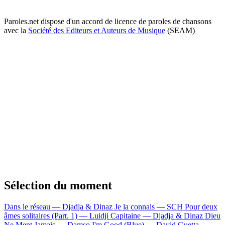
Paroles.net dispose d'un accord de licence de paroles de chansons
avec la
Société des Editeurs et Auteurs de Musique
(SEAM)
Sélection du moment
Dans le réseau — Djadja & Dinaz
Je la connais — SCH
Pour deux
âmes solitaires (Part. 1) — Luidji
Capitaine — Djadja & Dinaz
Dieu
Ne Ment Jamais — Damso
I'm Good (Blue) — David Guetta