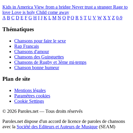
Kids in America
View from a bridge
Never trust a stranger
Rage to
love
Love is holy
Child come away
A
B
C
D
E
F
G
H
I
J
K
L
M
N
O
P
Q
R
S
T
U
V
W
X
Y
Z
0-9
Thématiques
Chansons pour faire le sexe
Rap Français
Chansons d'amour
Chansons des Guinguettes
Chansons de Rugby et 3ème mi-temps
Chanson bonne humeur
Plan de site
Mentions légales
Paramètres cookies
Cookie Settings
© 2026 Paroles.net — Tous droits réservés
Paroles.net dispose d'un accord de licence de paroles de chansons
avec la
Société des Editeurs et Auteurs de Musique
(SEAM)