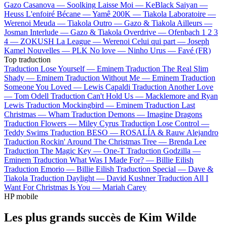
Gazo
Casanova —
Soolking
Laisse Moi —
KeBlack
Saiyan —
Heuss L'enfoiré
Bécane —
Yamê
200K —
Tiakola
Laboratoire —
Werenoi
Meuda —
Tiakola
Outro —
Gazo & Tiakola
Ailleurs —
Josman
Interlude —
Gazo & Tiakola
Overdrive —
Ofenbach
1 2 3
4 —
ZOKUSH
La League —
Werenoi
Celui qui part —
Joseph
Kamel
Nouvelles —
PLK
No love —
Ninho
Urus —
Favé (FR)
Top traduction
Traduction Lose Yourself —
Eminem
Traduction The Real Slim
Shady —
Eminem
Traduction Without Me —
Eminem
Traduction
Someone You Loved —
Lewis Capaldi
Traduction Another Love
—
Tom Odell
Traduction Can't Hold Us —
Macklemore and Ryan
Lewis
Traduction Mockingbird —
Eminem
Traduction Last
Christmas —
Wham
Traduction Demons —
Imagine Dragons
Traduction Flowers —
Miley Cyrus
Traduction Lose Control —
Teddy Swims
Traduction BESO —
ROSALÍA & Rauw Alejandro
Traduction Rockin' Around The Christmas Tree —
Brenda Lee
Traduction The Magic Key —
One-T
Traduction Godzilla —
Eminem
Traduction What Was I Made For? —
Billie Eilish
Traduction Emorio —
Billie Eilish
Traduction Special —
Dave &
Tiakola
Traduction Daylight —
David Kushner
Traduction All I
Want For Christmas Is You —
Mariah Carey
HP mobile
Les plus grands succès de Kim Wilde