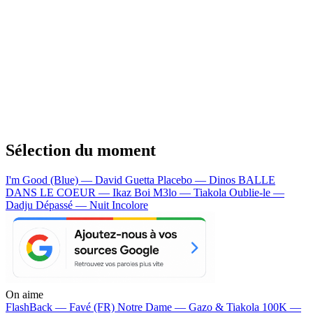
Sélection du moment
I'm Good (Blue) — David Guetta
Placebo — Dinos
BALLE
DANS LE COEUR — Ikaz Boi
M3lo — Tiakola
Oublie-le —
Dadju
Dépassé — Nuit Incolore
On aime
FlashBack —
Favé (FR)
Notre Dame —
Gazo & Tiakola
100K —