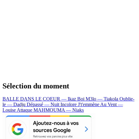
Sélection du moment
BALLE DANS LE COEUR — Ikaz Boi
M3lo — Tiakola
Oublie-
le — Dadju
Dépassé — Nuit Incolore
J't'emmène Au Vent —
Louise Attaque
MAHMOUMA — Niaks