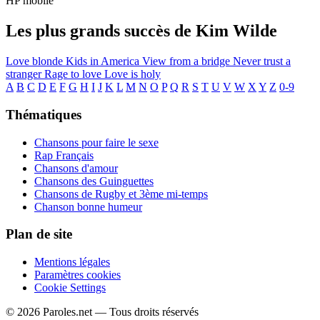
HP mobile
Les plus grands succès de Kim Wilde
Love blonde
Kids in America
View from a bridge
Never trust a
stranger
Rage to love
Love is holy
A
B
C
D
E
F
G
H
I
J
K
L
M
N
O
P
Q
R
S
T
U
V
W
X
Y
Z
0-9
Thématiques
Chansons pour faire le sexe
Rap Français
Chansons d'amour
Chansons des Guinguettes
Chansons de Rugby et 3ème mi-temps
Chanson bonne humeur
Plan de site
Mentions légales
Paramètres cookies
Cookie Settings
© 2026 Paroles.net — Tous droits réservés