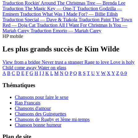
Traduction Rockin' Around The Christmas Tree —
Brenda Lee
Traduction The Magic Key —
One-T
Traduction Godzilla —
Eminem
Traduction What Was I Made For? —
Billie Eilish
Traduction Special —
Dave & Tiakola
Traduction Paint The Town
Red —
Doja Cat
Traduction All I Want For Christmas Is You —
Mariah Carey
Traduction Emorio —
Mariah Carey
HP mobile
Les plus grands succès de Kim Wilde
View from a bridge
Never trust a stranger
Rage to love
Love is holy
Child come away
Water on glass
A
B
C
D
E
F
G
H
I
J
K
L
M
N
O
P
Q
R
S
T
U
V
W
X
Y
Z
0-9
Thématiques
Chansons pour faire le sexe
Rap Français
Chansons d'amour
Chansons des Guinguettes
Chansons de Rugby et 3ème mi-temps
Chanson bonne humeur
Plan de site