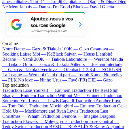
âmes solitaires (Part. 1) — Luidji
Capitaine — Djadja & Dinaz
Dieu
Ne Ment Jamais — Damso
I'm Good (Blue) — David Guetta
On aime
Notre Dame —
Gazo & Tiakola
100K —
Gazo
Casanova —
Soolking
Laisse Moi —
KeBlack
Saiyan —
Heuss L'enfoiré
Bécane —
Yamê
200K —
Tiakola
Laboratoire —
Werenoi
Meuda
—
Tiakola
Outro —
Gazo & Tiakola
Ailleurs —
Josman
Interlude
—
Gazo & Tiakola
Overdrive —
Ofenbach
1 2 3 4 —
ZOKUSH
La League —
Werenoi
Celui qui part —
Joseph Kamel
Nouvelles
—
PLK
No love —
Ninho
Urus —
Favé (FR)
DIE —
Gazo
Top traduction
Traduction Lose Yourself —
Eminem
Traduction The Real Slim
Shady —
Eminem
Traduction Without Me —
Eminem
Traduction
Someone You Loved —
Lewis Capaldi
Traduction Another Love
—
Tom Odell
Traduction Mockingbird —
Eminem
Traduction Can't
Hold Us —
Macklemore and Ryan Lewis
Traduction Last
Christmas —
Wham
Traduction Demons —
Imagine Dragons
Traduction Flowers —
Miley Cyrus
Traduction Lose Control —
Teddy Swims
Traduction BESO —
ROSALÍA & Rauw Alejandro