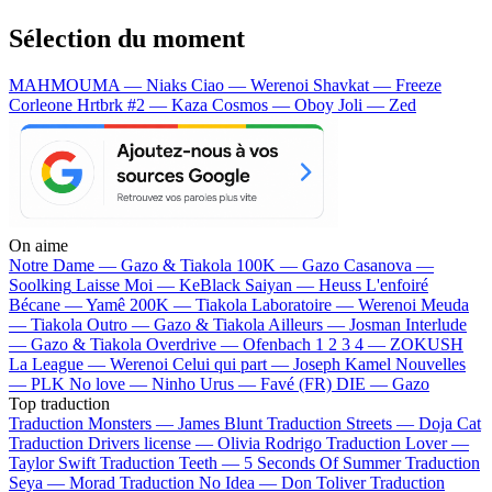
Sélection du moment
MAHMOUMA — Niaks
Ciao — Werenoi
Shavkat — Freeze
Corleone
Hrtbrk #2 — Kaza
Cosmos — Oboy
Joli — Zed
On aime
Notre Dame —
Gazo & Tiakola
100K —
Gazo
Casanova —
Soolking
Laisse Moi —
KeBlack
Saiyan —
Heuss L'enfoiré
Bécane —
Yamê
200K —
Tiakola
Laboratoire —
Werenoi
Meuda
—
Tiakola
Outro —
Gazo & Tiakola
Ailleurs —
Josman
Interlude
—
Gazo & Tiakola
Overdrive —
Ofenbach
1 2 3 4 —
ZOKUSH
La League —
Werenoi
Celui qui part —
Joseph Kamel
Nouvelles
—
PLK
No love —
Ninho
Urus —
Favé (FR)
DIE —
Gazo
Top traduction
Traduction Monsters —
James Blunt
Traduction Streets —
Doja Cat
Traduction Drivers license —
Olivia Rodrigo
Traduction Lover —
Taylor Swift
Traduction Teeth —
5 Seconds Of Summer
Traduction
Seya —
Morad
Traduction No Idea —
Don Toliver
Traduction