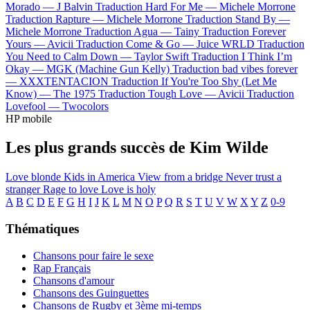
Morado —
J Balvin
Traduction Hard For Me —
Michele Morrone
Traduction Rapture —
Michele Morrone
Traduction Stand By —
Michele Morrone
Traduction Agua —
Tainy
Traduction Forever
Yours —
Avicii
Traduction Come & Go —
Juice WRLD
Traduction
You Need to Calm Down —
Taylor Swift
Traduction I Think I’m
Okay —
MGK (Machine Gun Kelly)
Traduction bad vibes forever
—
XXXTENTACION
Traduction If You're Too Shy (Let Me
Know) —
The 1975
Traduction Tough Love —
Avicii
Traduction
Lovefool —
Twocolors
HP mobile
Les plus grands succès de Kim Wilde
Love blonde
Kids in America
View from a bridge
Never trust a
stranger
Rage to love
Love is holy
A
B
C
D
E
F
G
H
I
J
K
L
M
N
O
P
Q
R
S
T
U
V
W
X
Y
Z
0-9
Thématiques
Chansons pour faire le sexe
Rap Français
Chansons d'amour
Chansons des Guinguettes
Chansons de Rugby et 3ème mi-temps