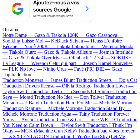
On aime
Notre Dame —
Gazo & Tiakola
100K —
Gazo
Casanova —
Soolking
Laisse Moi —
KeBlack
Saiyan —
Heuss L'enfoiré
Bécane —
Yamê
200K —
Tiakola
Laboratoire —
Werenoi
Meuda
—
Tiakola
Outro —
Gazo & Tiakola
Ailleurs —
Josman
Interlude
—
Gazo & Tiakola
Overdrive —
Ofenbach
1 2 3 4 —
ZOKUSH
La League —
Werenoi
Celui qui part —
Joseph Kamel
Nouvelles
—
PLK
No love —
Ninho
Urus —
Favé (FR)
DIE —
Gazo
Top traduction
Traduction Monsters —
James Blunt
Traduction Streets —
Doja Cat
Traduction Drivers license —
Olivia Rodrigo
Traduction Lover —
Taylor Swift
Traduction Teeth —
5 Seconds Of Summer
Traduction
Seya —
Morad
Traduction No Idea —
Don Toliver
Traduction
Morado —
J Balvin
Traduction Hard For Me —
Michele Morrone
Traduction Rapture —
Michele Morrone
Traduction Stand By —
Michele Morrone
Traduction Agua —
Tainy
Traduction Forever
Yours —
Avicii
Traduction Come & Go —
Juice WRLD
Traduction
You Need to Calm Down —
Taylor Swift
Traduction I Think I’m
Okay —
MGK (Machine Gun Kelly)
Traduction bad vibes forever
—
XXXTENTACION
Traduction If You're Too Shy (Let Me