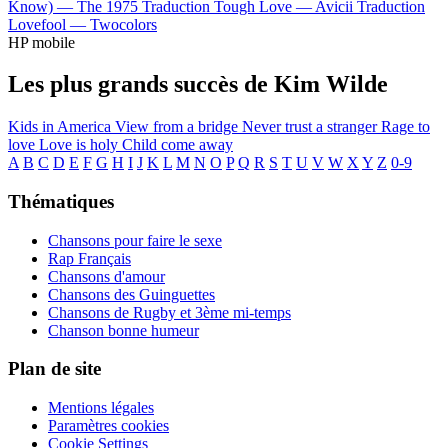
Know) —
The 1975
Traduction Tough Love —
Avicii
Traduction
Lovefool —
Twocolors
HP mobile
Les plus grands succès de Kim Wilde
Kids in America
View from a bridge
Never trust a stranger
Rage to
love
Love is holy
Child come away
A
B
C
D
E
F
G
H
I
J
K
L
M
N
O
P
Q
R
S
T
U
V
W
X
Y
Z
0-9
Thématiques
Chansons pour faire le sexe
Rap Français
Chansons d'amour
Chansons des Guinguettes
Chansons de Rugby et 3ème mi-temps
Chanson bonne humeur
Plan de site
Mentions légales
Paramètres cookies
Cookie Settings