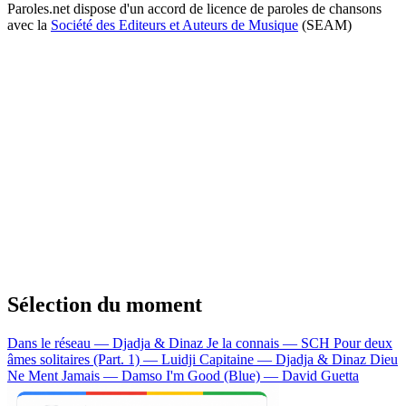
Paroles.net dispose d'un accord de licence de paroles de chansons
avec la
Société des Editeurs et Auteurs de Musique
(SEAM)
Sélection du moment
Dans le réseau — Djadja & Dinaz
Je la connais — SCH
Pour deux
âmes solitaires (Part. 1) — Luidji
Capitaine — Djadja & Dinaz
Dieu
Ne Ment Jamais — Damso
I'm Good (Blue) — David Guetta