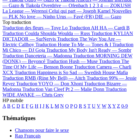
—
Gazo & Tiakola
Overdrive —
Ofenbach
1 2 3 4 —
ZOKUSH
La League —
Werenoi
Celui qui part —
Joseph Kamel
Nouvelles
—
PLK
No love —
Ninho
Urus —
Favé (FR)
DIE —
Gazo
Top traduction
Traduction des fleurs —
Tove Lo
Traduction AH HA —
Cardi B
Traduction Coulda Shoulda Woulda —
Russ
Traduction KYLIAN
DICTADOR —
SurNervis
Traduction The Way You Are —
Electric Callboy
Traduction Home To Me —
Tones & I
Traduction
Mi Chico —
DJ Goja
Traduction My Body Isn't Ready —
Sombr
Traduction Danceteria —
Madonna
Traduction MORNING DEW
(DONK) —
Beyoncé
Traduction Hush —
Muse
Traduction The
Time Of My Life —
Benson Boone
Traduction Camera —
Charli
XCX
Traduction Happiness is So Sad —
Swedish House Mafia
Traduction RMB (Ring My Bell) —
Aitch
Traduction 99% —
Jessie
Reyez
Traduction YOYO —
Don Xhoni
Traduction Bizarre —
Madonna
Traduction Van Cleef Pt 2 —
Malie Donn
Traduction
WIDE AWAKE —
Chris Grey
HP mobile
A
B
C
D
E
F
G
H
I
J
K
L
M
N
O
P
Q
R
S
T
U
V
W
X
Y
Z
0-9
Thématiques
Chansons pour faire le sexe
Rap Français