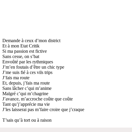
Demande à ceux d’mon district
Et à mon Etat Critik
Si ma passion est fictive
Sans cesse, on s’bat
Envoûté par les rythmiques
J’m’en foutais d’être un chic type
J’me suis fié à ces vils trips
J’fais ma route
Et, depuis, j’fais ma route
Sans lâcher c’qui m’anime
Malgré c’qui m’chagrine
J’avance, m’accroche coûte que coûte
Tant qu’j’apprécie ma vie
J’les laisserai pas m’faire croire que j’craque
T’sais qu’à tort ou à raison