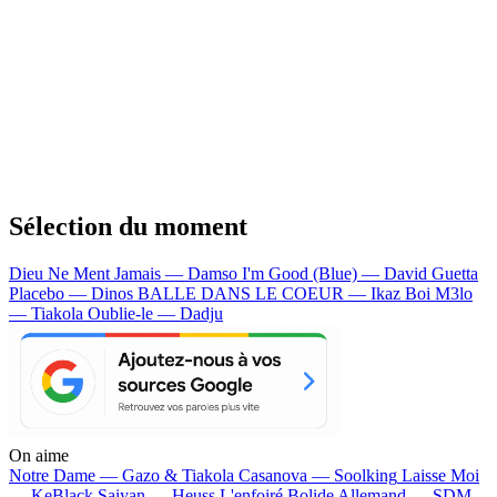
Sélection du moment
Dieu Ne Ment Jamais — Damso
I'm Good (Blue) — David Guetta
Placebo — Dinos
BALLE DANS LE COEUR — Ikaz Boi
M3lo
— Tiakola
Oublie-le — Dadju
On aime
Notre Dame —
Gazo & Tiakola
Casanova —
Soolking
Laisse Moi
—
KeBlack
Saiyan —
Heuss L'enfoiré
Bolide Allemand —
SDM