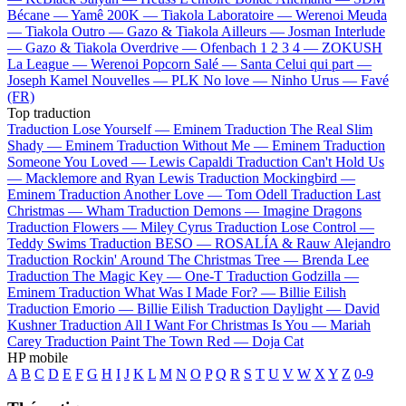
Bécane —
Yamê
200K —
Tiakola
Laboratoire —
Werenoi
Meuda
—
Tiakola
Outro —
Gazo & Tiakola
Ailleurs —
Josman
Interlude
—
Gazo & Tiakola
Overdrive —
Ofenbach
1 2 3 4 —
ZOKUSH
La League —
Werenoi
Popcorn Salé —
Santa
Celui qui part —
Joseph Kamel
Nouvelles —
PLK
No love —
Ninho
Urus —
Favé
(FR)
Top traduction
Traduction Lose Yourself —
Eminem
Traduction The Real Slim
Shady —
Eminem
Traduction Without Me —
Eminem
Traduction
Someone You Loved —
Lewis Capaldi
Traduction Can't Hold Us
—
Macklemore and Ryan Lewis
Traduction Mockingbird —
Eminem
Traduction Another Love —
Tom Odell
Traduction Last
Christmas —
Wham
Traduction Demons —
Imagine Dragons
Traduction Flowers —
Miley Cyrus
Traduction Lose Control —
Teddy Swims
Traduction BESO —
ROSALÍA & Rauw Alejandro
Traduction Rockin' Around The Christmas Tree —
Brenda Lee
Traduction The Magic Key —
One-T
Traduction Godzilla —
Eminem
Traduction What Was I Made For? —
Billie Eilish
Traduction Emorio —
Billie Eilish
Traduction Daylight —
David
Kushner
Traduction All I Want For Christmas Is You —
Mariah
Carey
Traduction Paint The Town Red —
Doja Cat
HP mobile
A
B
C
D
E
F
G
H
I
J
K
L
M
N
O
P
Q
R
S
T
U
V
W
X
Y
Z
0-9