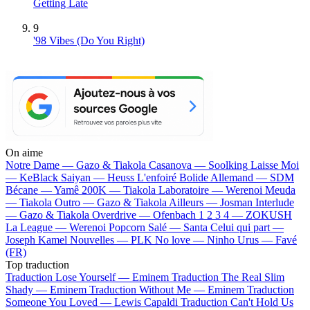
Getting Late
9
'98 Vibes (Do You Right)
On aime
Notre Dame —
Gazo & Tiakola
Casanova —
Soolking
Laisse Moi
—
KeBlack
Saiyan —
Heuss L'enfoiré
Bolide Allemand —
SDM
Bécane —
Yamê
200K —
Tiakola
Laboratoire —
Werenoi
Meuda
—
Tiakola
Outro —
Gazo & Tiakola
Ailleurs —
Josman
Interlude
—
Gazo & Tiakola
Overdrive —
Ofenbach
1 2 3 4 —
ZOKUSH
La League —
Werenoi
Popcorn Salé —
Santa
Celui qui part —
Joseph Kamel
Nouvelles —
PLK
No love —
Ninho
Urus —
Favé
(FR)
Top traduction
Traduction Lose Yourself —
Eminem
Traduction The Real Slim
Shady —
Eminem
Traduction Without Me —
Eminem
Traduction
Someone You Loved —
Lewis Capaldi
Traduction Can't Hold Us