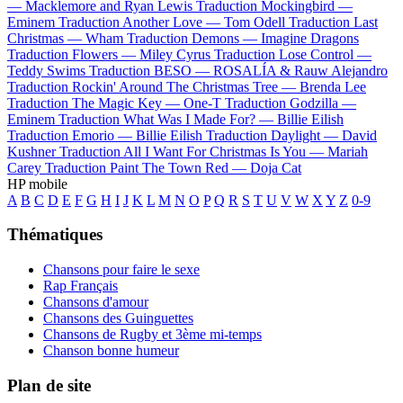
—
Macklemore and Ryan Lewis
Traduction Mockingbird —
Eminem
Traduction Another Love —
Tom Odell
Traduction Last
Christmas —
Wham
Traduction Demons —
Imagine Dragons
Traduction Flowers —
Miley Cyrus
Traduction Lose Control —
Teddy Swims
Traduction BESO —
ROSALÍA & Rauw Alejandro
Traduction Rockin' Around The Christmas Tree —
Brenda Lee
Traduction The Magic Key —
One-T
Traduction Godzilla —
Eminem
Traduction What Was I Made For? —
Billie Eilish
Traduction Emorio —
Billie Eilish
Traduction Daylight —
David
Kushner
Traduction All I Want For Christmas Is You —
Mariah
Carey
Traduction Paint The Town Red —
Doja Cat
HP mobile
A
B
C
D
E
F
G
H
I
J
K
L
M
N
O
P
Q
R
S
T
U
V
W
X
Y
Z
0-9
Thématiques
Chansons pour faire le sexe
Rap Français
Chansons d'amour
Chansons des Guinguettes
Chansons de Rugby et 3ème mi-temps
Chanson bonne humeur
Plan de site