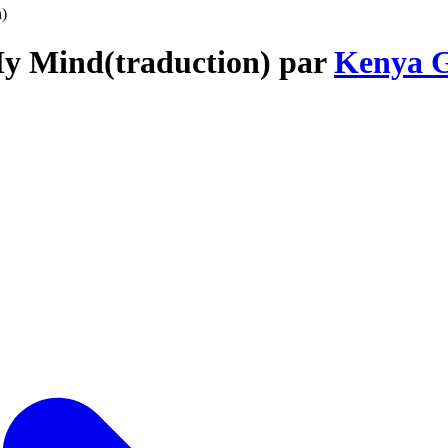
n)
My Mind(traduction) par
Kenya 