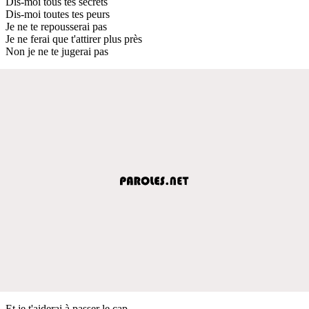
Dis-moi tous tes secrets
Dis-moi toutes tes peurs
Je ne te repousserai pas
Je ne ferai que t'attirer plus près
Non je ne te jugerai pas
Et je t'aiderai à passer le cap