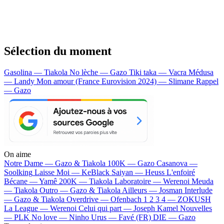
Sélection du moment
Gasolina — Tiakola
No lèche — Gazo
Tiki taka — Vacra
Médusa
— Landy
Mon amour (France Eurovision 2024) — Slimane
Rappel
— Gazo
On aime
Notre Dame —
Gazo & Tiakola
100K —
Gazo
Casanova —
Soolking
Laisse Moi —
KeBlack
Saiyan —
Heuss L'enfoiré
Bécane —
Yamê
200K —
Tiakola
Laboratoire —
Werenoi
Meuda
—
Tiakola
Outro —
Gazo & Tiakola
Ailleurs —
Josman
Interlude
—
Gazo & Tiakola
Overdrive —
Ofenbach
1 2 3 4 —
ZOKUSH
La League —
Werenoi
Celui qui part —
Joseph Kamel
Nouvelles
—
PLK
No love —
Ninho
Urus —
Favé (FR)
DIE —
Gazo