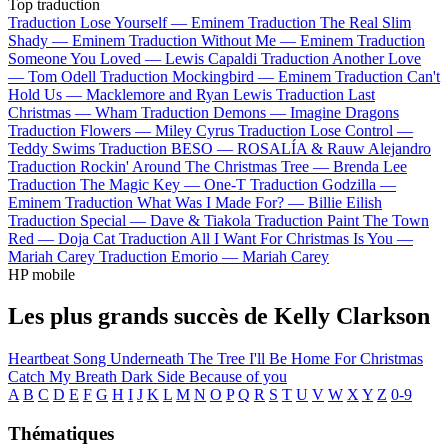
Top traduction
Traduction Lose Yourself —
Eminem
Traduction The Real Slim
Shady —
Eminem
Traduction Without Me —
Eminem
Traduction
Someone You Loved —
Lewis Capaldi
Traduction Another Love
—
Tom Odell
Traduction Mockingbird —
Eminem
Traduction Can't
Hold Us —
Macklemore and Ryan Lewis
Traduction Last
Christmas —
Wham
Traduction Demons —
Imagine Dragons
Traduction Flowers —
Miley Cyrus
Traduction Lose Control —
Teddy Swims
Traduction BESO —
ROSALÍA & Rauw Alejandro
Traduction Rockin' Around The Christmas Tree —
Brenda Lee
Traduction The Magic Key —
One-T
Traduction Godzilla —
Eminem
Traduction What Was I Made For? —
Billie Eilish
Traduction Special —
Dave & Tiakola
Traduction Paint The Town
Red —
Doja Cat
Traduction All I Want For Christmas Is You —
Mariah Carey
Traduction Emorio —
Mariah Carey
HP mobile
Les plus grands succès de Kelly Clarkson
Heartbeat Song
Underneath The Tree
I'll Be Home For Christmas
Catch My Breath
Dark Side
Because of you
A
B
C
D
E
F
G
H
I
J
K
L
M
N
O
P
Q
R
S
T
U
V
W
X
Y
Z
0-9
Thématiques