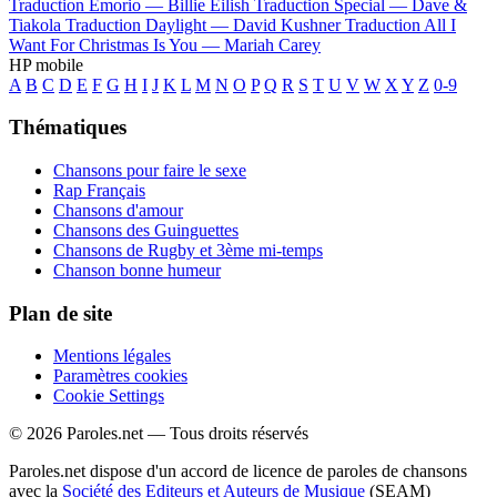
Traduction Emorio —
Billie Eilish
Traduction Special —
Dave &
Tiakola
Traduction Daylight —
David Kushner
Traduction All I
Want For Christmas Is You —
Mariah Carey
HP mobile
A
B
C
D
E
F
G
H
I
J
K
L
M
N
O
P
Q
R
S
T
U
V
W
X
Y
Z
0-9
Thématiques
Chansons pour faire le sexe
Rap Français
Chansons d'amour
Chansons des Guinguettes
Chansons de Rugby et 3ème mi-temps
Chanson bonne humeur
Plan de site
Mentions légales
Paramètres cookies
Cookie Settings
© 2026 Paroles.net — Tous droits réservés
Paroles.net dispose d'un accord de licence de paroles de chansons
avec la
Société des Editeurs et Auteurs de Musique
(SEAM)