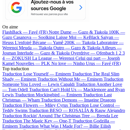
On aime
FlashBack —
Favé (FR)
Notre Dame —
Gazo & Tiakola
100K —
Gazo
Casanova —
Soolking
Laisse Moi —
KeBlack
Saiyan —
Heuss L'enfoiré
Bécane —
Yamê
200K —
Tiakola
Laboratoire —
Werenoi
Meuda —
Tiakola
Outro —
Gazo & Tiakola
Ailleurs —
Josman
Interlude —
Gazo & Tiakola
Overdrive —
Ofenbach
1 2 3
4 —
ZOKUSH
La League —
Werenoi
Celui qui part —
Joseph
Kamel
Nouvelles —
PLK
No love —
Ninho
Urus —
Favé (FR)
Top traduction
Traduction Lose Yourself —
Eminem
Traduction The Real Slim
Shady —
Eminem
Traduction Without Me —
Eminem
Traduction
Someone You Loved —
Lewis Capaldi
Traduction Another Love
—
Tom Odell
Traduction Can't Hold Us —
Macklemore and Ryan
Lewis
Traduction Mockingbird —
Eminem
Traduction Last
Christmas —
Wham
Traduction Demons —
Imagine Dragons
Traduction Flowers —
Miley Cyrus
Traduction Lose Control —
Teddy Swims
Traduction BESO —
ROSALÍA & Rauw Alejandro
Traduction Rockin' Around The Christmas Tree —
Brenda Lee
Traduction The Magic Key —
One-T
Traduction Godzilla —
Eminem
Traduction What Was I Made For? —
Billie Eilish