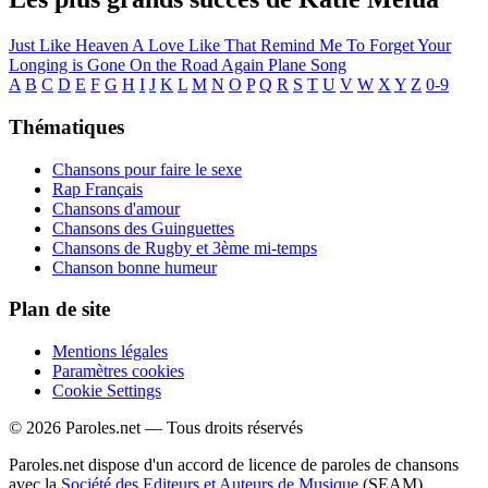
Just Like Heaven
A Love Like That
Remind Me To Forget
Your
Longing is Gone
On the Road Again
Plane Song
A
B
C
D
E
F
G
H
I
J
K
L
M
N
O
P
Q
R
S
T
U
V
W
X
Y
Z
0-9
Thématiques
Chansons pour faire le sexe
Rap Français
Chansons d'amour
Chansons des Guinguettes
Chansons de Rugby et 3ème mi-temps
Chanson bonne humeur
Plan de site
Mentions légales
Paramètres cookies
Cookie Settings
© 2026 Paroles.net — Tous droits réservés
Paroles.net dispose d'un accord de licence de paroles de chansons
avec la
Société des Editeurs et Auteurs de Musique
(SEAM)