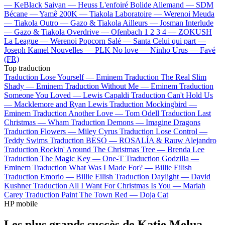
—
KeBlack
Saiyan —
Heuss L'enfoiré
Bolide Allemand —
SDM
Bécane —
Yamê
200K —
Tiakola
Laboratoire —
Werenoi
Meuda
—
Tiakola
Outro —
Gazo & Tiakola
Ailleurs —
Josman
Interlude
—
Gazo & Tiakola
Overdrive —
Ofenbach
1 2 3 4 —
ZOKUSH
La League —
Werenoi
Popcorn Salé —
Santa
Celui qui part —
Joseph Kamel
Nouvelles —
PLK
No love —
Ninho
Urus —
Favé
(FR)
Top traduction
Traduction Lose Yourself —
Eminem
Traduction The Real Slim
Shady —
Eminem
Traduction Without Me —
Eminem
Traduction
Someone You Loved —
Lewis Capaldi
Traduction Can't Hold Us
—
Macklemore and Ryan Lewis
Traduction Mockingbird —
Eminem
Traduction Another Love —
Tom Odell
Traduction Last
Christmas —
Wham
Traduction Demons —
Imagine Dragons
Traduction Flowers —
Miley Cyrus
Traduction Lose Control —
Teddy Swims
Traduction BESO —
ROSALÍA & Rauw Alejandro
Traduction Rockin' Around The Christmas Tree —
Brenda Lee
Traduction The Magic Key —
One-T
Traduction Godzilla —
Eminem
Traduction What Was I Made For? —
Billie Eilish
Traduction Emorio —
Billie Eilish
Traduction Daylight —
David
Kushner
Traduction All I Want For Christmas Is You —
Mariah
Carey
Traduction Paint The Town Red —
Doja Cat
HP mobile
Les plus grands succès de Katie Melua