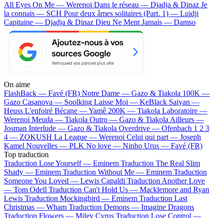
All Eyes On Me — Werenoi
Dans le réseau — Djadja & Dinaz
Je
la connais — SCH
Pour deux âmes solitaires (Part. 1) — Luidji
Capitaine — Djadja & Dinaz
Dieu Ne Ment Jamais — Damso
On aime
FlashBack —
Favé (FR)
Notre Dame —
Gazo & Tiakola
100K —
Gazo
Casanova —
Soolking
Laisse Moi —
KeBlack
Saiyan —
Heuss L'enfoiré
Bécane —
Yamê
200K —
Tiakola
Laboratoire —
Werenoi
Meuda —
Tiakola
Outro —
Gazo & Tiakola
Ailleurs —
Josman
Interlude —
Gazo & Tiakola
Overdrive —
Ofenbach
1 2 3
4 —
ZOKUSH
La League —
Werenoi
Celui qui part —
Joseph
Kamel
Nouvelles —
PLK
No love —
Ninho
Urus —
Favé (FR)
Top traduction
Traduction Lose Yourself —
Eminem
Traduction The Real Slim
Shady —
Eminem
Traduction Without Me —
Eminem
Traduction
Someone You Loved —
Lewis Capaldi
Traduction Another Love
—
Tom Odell
Traduction Can't Hold Us —
Macklemore and Ryan
Lewis
Traduction Mockingbird —
Eminem
Traduction Last
Christmas —
Wham
Traduction Demons —
Imagine Dragons
Traduction Flowers —
Miley Cyrus
Traduction Lose Control —