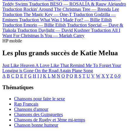
Teddy Swims
Traduction BESO —
ROSALÍA & Rauw Alejandro
Traduction Rockin' Around The Christmas Tree —
Brenda Lee
Traduction The Magic Key —
One-T
Traduction Godzilla —
Eminem
Traduction What Was I Made For? —
Billie Eilish
Traduction Emorio —
Billie Eilish
Traduction Special —
Dave &
Tiakola
Traduction Daylight —
David Kushner
Traduction All I
Want For Christmas Is You —
Mariah Carey
HP mobile
Les plus grands succès de Katie Melua
Just Like Heaven
A Love Like That
Remind Me To Forget
Your
Longing is Gone
On the Road Again
Plane Song
A
B
C
D
E
F
G
H
I
J
K
L
M
N
O
P
Q
R
S
T
U
V
W
X
Y
Z
0-9
Thématiques
Chansons pour faire le sexe
Rap Français
Chansons d'amour
Chansons des Guinguettes
Chansons de Rugby et 3ème mi-temps
Chanson bonne humeur