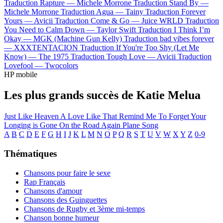
Traduction Rapture —
Michele Morrone
Traduction Stand By —
Michele Morrone
Traduction Agua —
Tainy
Traduction Forever
Yours —
Avicii
Traduction Come & Go —
Juice WRLD
Traduction
You Need to Calm Down —
Taylor Swift
Traduction I Think I’m
Okay —
MGK (Machine Gun Kelly)
Traduction bad vibes forever
—
XXXTENTACION
Traduction If You're Too Shy (Let Me
Know) —
The 1975
Traduction Tough Love —
Avicii
Traduction
Lovefool —
Twocolors
HP mobile
Les plus grands succès de Katie Melua
Just Like Heaven
A Love Like That
Remind Me To Forget
Your
Longing is Gone
On the Road Again
Plane Song
A
B
C
D
E
F
G
H
I
J
K
L
M
N
O
P
Q
R
S
T
U
V
W
X
Y
Z
0-9
Thématiques
Chansons pour faire le sexe
Rap Français
Chansons d'amour
Chansons des Guinguettes
Chansons de Rugby et 3ème mi-temps
Chanson bonne humeur