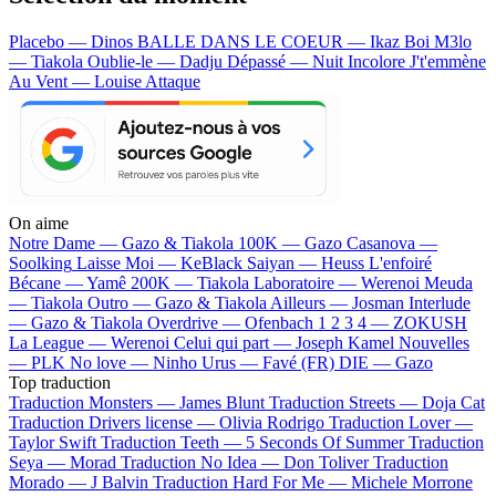
Placebo — Dinos
BALLE DANS LE COEUR — Ikaz Boi
M3lo
— Tiakola
Oublie-le — Dadju
Dépassé — Nuit Incolore
J't'emmène
Au Vent — Louise Attaque
On aime
Notre Dame —
Gazo & Tiakola
100K —
Gazo
Casanova —
Soolking
Laisse Moi —
KeBlack
Saiyan —
Heuss L'enfoiré
Bécane —
Yamê
200K —
Tiakola
Laboratoire —
Werenoi
Meuda
—
Tiakola
Outro —
Gazo & Tiakola
Ailleurs —
Josman
Interlude
—
Gazo & Tiakola
Overdrive —
Ofenbach
1 2 3 4 —
ZOKUSH
La League —
Werenoi
Celui qui part —
Joseph Kamel
Nouvelles
—
PLK
No love —
Ninho
Urus —
Favé (FR)
DIE —
Gazo
Top traduction
Traduction Monsters —
James Blunt
Traduction Streets —
Doja Cat
Traduction Drivers license —
Olivia Rodrigo
Traduction Lover —
Taylor Swift
Traduction Teeth —
5 Seconds Of Summer
Traduction
Seya —
Morad
Traduction No Idea —
Don Toliver
Traduction
Morado —
J Balvin
Traduction Hard For Me —
Michele Morrone