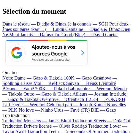
Sélection du moment
Dans le réseau — Djadja & Dinaz
Je la connais — SCH
Pour deux
âmes solitaires (Part. 1) — Luidji
Capitaine — Djadja & Dinaz
Dieu
Ne Ment Jamais — Damso
I'm Good (Blue) — David Guetta
On aime
Notre Dame —
Gazo & Tiakola
100K —
Gazo
Casanova —
Soolking
Laisse Moi —
KeBlack
Saiyan —
Heuss L'enfoiré
Bécane —
Yamê
200K —
Tiakola
Laboratoire —
Werenoi
Meuda
—
Tiakola
Outro —
Gazo & Tiakola
Ailleurs —
Josman
Interlude
—
Gazo & Tiakola
Overdrive —
Ofenbach
1 2 3 4 —
ZOKUSH
La League —
Werenoi
Celui qui part —
Joseph Kamel
Nouvelles
—
PLK
No love —
Ninho
Urus —
Favé (FR)
DIE —
Gazo
Top traduction
Traduction Monsters —
James Blunt
Traduction Streets —
Doja Cat
Traduction Drivers license —
Olivia Rodrigo
Traduction Lover —
Taylor Swift
Traduction Teeth —
5 Seconds Of Summer
Traduction