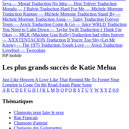
Seya —
Morad
Traduction No Idea —
Don Toliver
Traduction
Morado —
J Balvin
Traduction Hard For Me —
Michele Morrone
Traduction Rapture —
Michele Morrone
Traduction Stand By —
Michele Morrone
Traduction Agua —
Tainy
Traduction Forever
Yours —
Avicii
Traduction Come & Go —
Juice WRLD
Traduction
You Need to Calm Down —
Taylor Swift
Traduction I Think I’m
Okay —
MGK (Machine Gun Kelly)
Traduction bad vibes forever
—
XXXTENTACION
Traduction If You're Too Shy (Let Me
Know) —
The 1975
Traduction Tough Love —
Avicii
Traduction
Lovefool —
Twocolors
HP mobile
Les plus grands succès de Katie Melua
Just Like Heaven
A Love Like That
Remind Me To Forget
Your
Longing is Gone
On the Road Again
Plane Song
A
B
C
D
E
F
G
H
I
J
K
L
M
N
O
P
Q
R
S
T
U
V
W
X
Y
Z
0-9
Thématiques
Chansons pour faire le sexe
Rap Français
Chansons d'amour
Chansons des Guinguettes