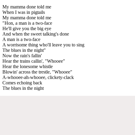
My mamma done told me
When I was in pigtails
My mamma done told me
"Hon, a man is a two-face
He'll give you the big eye
And when the sweet talking's done
A man is a two-face
A worrisome thing who'll leave you to sing
The blues in the night"
Now the rain's fallin'
Hear the trains callin', "Whooee"
Hear the lonesome whistle
Blowin' across the trestle, "Whooee"
A-whooee-ah-whooee, clickety-clack
Comes echoing back
The blues in the night