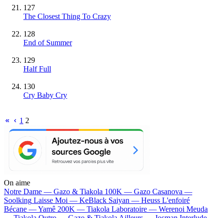
127
The Closest Thing To Crazy
128
End of Summer
129
Half Full
130
Cry Baby Cry
1
2
On aime
Notre Dame —
Gazo & Tiakola
100K —
Gazo
Casanova —
Soolking
Laisse Moi —
KeBlack
Saiyan —
Heuss L'enfoiré
Bécane —
Yamê
200K —
Tiakola
Laboratoire —
Werenoi
Meuda
—
Tiakola
Outro —
Gazo & Tiakola
Ailleurs —
Josman
Interlude