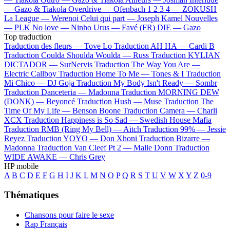
—
Gazo & Tiakola
Overdrive —
Ofenbach
1 2 3 4 —
ZOKUSH
La League —
Werenoi
Celui qui part —
Joseph Kamel
Nouvelles
—
PLK
No love —
Ninho
Urus —
Favé (FR)
DIE —
Gazo
Top traduction
Traduction des fleurs —
Tove Lo
Traduction AH HA —
Cardi B
Traduction Coulda Shoulda Woulda —
Russ
Traduction KYLIAN
DICTADOR —
SurNervis
Traduction The Way You Are —
Electric Callboy
Traduction Home To Me —
Tones & I
Traduction
Mi Chico —
DJ Goja
Traduction My Body Isn't Ready —
Sombr
Traduction Danceteria —
Madonna
Traduction MORNING DEW
(DONK) —
Beyoncé
Traduction Hush —
Muse
Traduction The
Time Of My Life —
Benson Boone
Traduction Camera —
Charli
XCX
Traduction Happiness is So Sad —
Swedish House Mafia
Traduction RMB (Ring My Bell) —
Aitch
Traduction 99% —
Jessie
Reyez
Traduction YOYO —
Don Xhoni
Traduction Bizarre —
Madonna
Traduction Van Cleef Pt 2 —
Malie Donn
Traduction
WIDE AWAKE —
Chris Grey
HP mobile
A
B
C
D
E
F
G
H
I
J
K
L
M
N
O
P
Q
R
S
T
U
V
W
X
Y
Z
0-9
Thématiques
Chansons pour faire le sexe
Rap Français