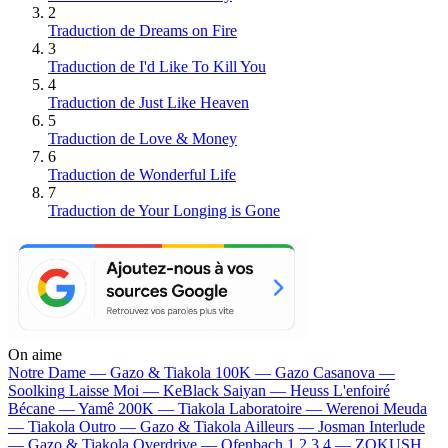
2
Traduction de Dreams on Fire
3
Traduction de I'd Like To Kill You
4
Traduction de Just Like Heaven
5
Traduction de Love & Money
6
Traduction de Wonderful Life
7
Traduction de Your Longing is Gone
On aime
Notre Dame —
Gazo & Tiakola
100K —
Gazo
Casanova —
Soolking
Laisse Moi —
KeBlack
Saiyan —
Heuss L'enfoiré
Bécane —
Yamê
200K —
Tiakola
Laboratoire —
Werenoi
Meuda
—
Tiakola
Outro —
Gazo & Tiakola
Ailleurs —
Josman
Interlude
—
Gazo & Tiakola
Overdrive —
Ofenbach
1 2 3 4 —
ZOKUSH