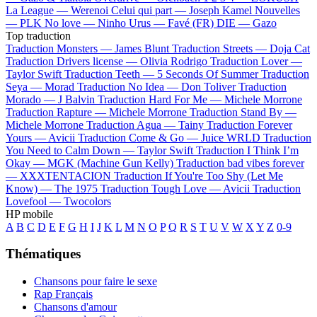
La League —
Werenoi
Celui qui part —
Joseph Kamel
Nouvelles
—
PLK
No love —
Ninho
Urus —
Favé (FR)
DIE —
Gazo
Top traduction
Traduction Monsters —
James Blunt
Traduction Streets —
Doja Cat
Traduction Drivers license —
Olivia Rodrigo
Traduction Lover —
Taylor Swift
Traduction Teeth —
5 Seconds Of Summer
Traduction
Seya —
Morad
Traduction No Idea —
Don Toliver
Traduction
Morado —
J Balvin
Traduction Hard For Me —
Michele Morrone
Traduction Rapture —
Michele Morrone
Traduction Stand By —
Michele Morrone
Traduction Agua —
Tainy
Traduction Forever
Yours —
Avicii
Traduction Come & Go —
Juice WRLD
Traduction
You Need to Calm Down —
Taylor Swift
Traduction I Think I’m
Okay —
MGK (Machine Gun Kelly)
Traduction bad vibes forever
—
XXXTENTACION
Traduction If You're Too Shy (Let Me
Know) —
The 1975
Traduction Tough Love —
Avicii
Traduction
Lovefool —
Twocolors
HP mobile
A
B
C
D
E
F
G
H
I
J
K
L
M
N
O
P
Q
R
S
T
U
V
W
X
Y
Z
0-9
Thématiques
Chansons pour faire le sexe
Rap Français
Chansons d'amour