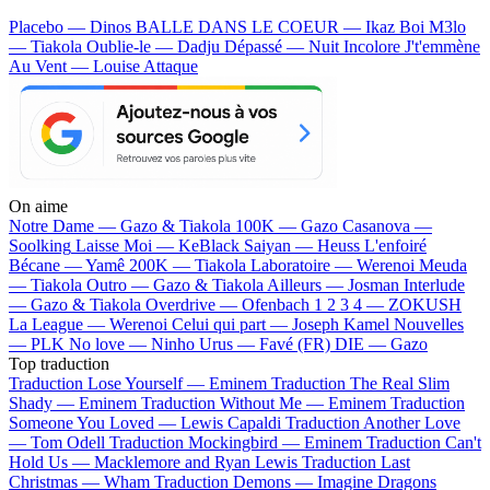
Placebo — Dinos
BALLE DANS LE COEUR — Ikaz Boi
M3lo
— Tiakola
Oublie-le — Dadju
Dépassé — Nuit Incolore
J't'emmène
Au Vent — Louise Attaque
On aime
Notre Dame —
Gazo & Tiakola
100K —
Gazo
Casanova —
Soolking
Laisse Moi —
KeBlack
Saiyan —
Heuss L'enfoiré
Bécane —
Yamê
200K —
Tiakola
Laboratoire —
Werenoi
Meuda
—
Tiakola
Outro —
Gazo & Tiakola
Ailleurs —
Josman
Interlude
—
Gazo & Tiakola
Overdrive —
Ofenbach
1 2 3 4 —
ZOKUSH
La League —
Werenoi
Celui qui part —
Joseph Kamel
Nouvelles
—
PLK
No love —
Ninho
Urus —
Favé (FR)
DIE —
Gazo
Top traduction
Traduction Lose Yourself —
Eminem
Traduction The Real Slim
Shady —
Eminem
Traduction Without Me —
Eminem
Traduction
Someone You Loved —
Lewis Capaldi
Traduction Another Love
—
Tom Odell
Traduction Mockingbird —
Eminem
Traduction Can't
Hold Us —
Macklemore and Ryan Lewis
Traduction Last
Christmas —
Wham
Traduction Demons —
Imagine Dragons