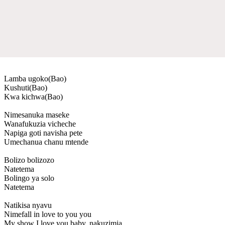
Lamba ugoko(Bao)
Kushuti(Bao)
Kwa kichwa(Bao)
Nimesanuka maseke
Wanafukuzia vicheche
Napiga goti navisha pete
Umechanua chanu mtende
Bolizo bolizozo
Natetema
Bolingo ya solo
Natetema
Natikisa nyavu
Nimefall in love to you you
My show I love you baby, nakuzimia