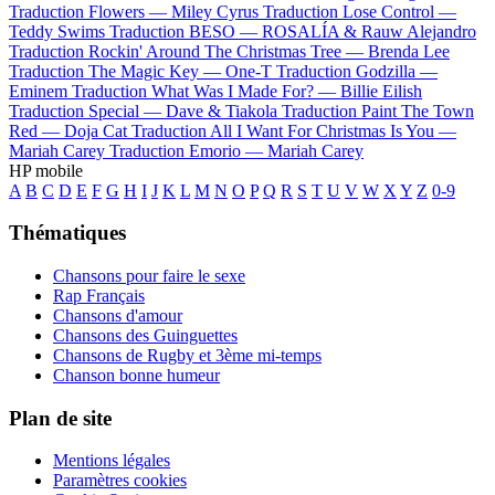
Traduction Flowers —
Miley Cyrus
Traduction Lose Control —
Teddy Swims
Traduction BESO —
ROSALÍA & Rauw Alejandro
Traduction Rockin' Around The Christmas Tree —
Brenda Lee
Traduction The Magic Key —
One-T
Traduction Godzilla —
Eminem
Traduction What Was I Made For? —
Billie Eilish
Traduction Special —
Dave & Tiakola
Traduction Paint The Town
Red —
Doja Cat
Traduction All I Want For Christmas Is You —
Mariah Carey
Traduction Emorio —
Mariah Carey
HP mobile
A
B
C
D
E
F
G
H
I
J
K
L
M
N
O
P
Q
R
S
T
U
V
W
X
Y
Z
0-9
Thématiques
Chansons pour faire le sexe
Rap Français
Chansons d'amour
Chansons des Guinguettes
Chansons de Rugby et 3ème mi-temps
Chanson bonne humeur
Plan de site
Mentions légales
Paramètres cookies