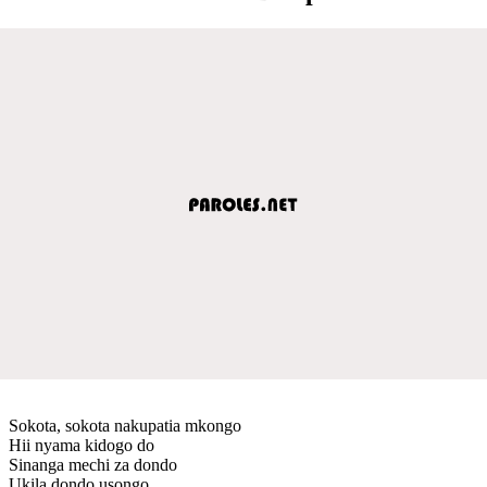
Sokota, sokota nakupatia mkongo
Hii nyama kidogo do
Sinanga mechi za dondo
Ukila dondo usongo