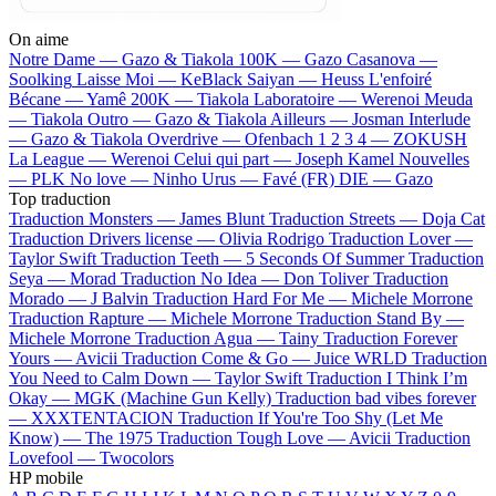
On aime
Notre Dame —
Gazo & Tiakola
100K —
Gazo
Casanova —
Soolking
Laisse Moi —
KeBlack
Saiyan —
Heuss L'enfoiré
Bécane —
Yamê
200K —
Tiakola
Laboratoire —
Werenoi
Meuda
—
Tiakola
Outro —
Gazo & Tiakola
Ailleurs —
Josman
Interlude
—
Gazo & Tiakola
Overdrive —
Ofenbach
1 2 3 4 —
ZOKUSH
La League —
Werenoi
Celui qui part —
Joseph Kamel
Nouvelles
—
PLK
No love —
Ninho
Urus —
Favé (FR)
DIE —
Gazo
Top traduction
Traduction Monsters —
James Blunt
Traduction Streets —
Doja Cat
Traduction Drivers license —
Olivia Rodrigo
Traduction Lover —
Taylor Swift
Traduction Teeth —
5 Seconds Of Summer
Traduction
Seya —
Morad
Traduction No Idea —
Don Toliver
Traduction
Morado —
J Balvin
Traduction Hard For Me —
Michele Morrone
Traduction Rapture —
Michele Morrone
Traduction Stand By —
Michele Morrone
Traduction Agua —
Tainy
Traduction Forever
Yours —
Avicii
Traduction Come & Go —
Juice WRLD
Traduction
You Need to Calm Down —
Taylor Swift
Traduction I Think I’m
Okay —
MGK (Machine Gun Kelly)
Traduction bad vibes forever
—
XXXTENTACION
Traduction If You're Too Shy (Let Me
Know) —
The 1975
Traduction Tough Love —
Avicii
Traduction
Lovefool —
Twocolors
HP mobile