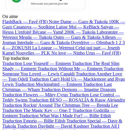
On aime
FlashBack —
Favé (FR)
Notre Dame —
Gazo & Tiakola
100K —
Gazo
Casanova —
Soolking
Laisse Moi —
KeBlack
Saiyan —
Heuss L'enfoiré
Bécane —
Yamê
200K —
Tiakola
Laboratoire —
Werenoi
Meuda —
Tiakola
Outro —
Gazo & Tiakola
Ailleurs —
Josman
Interlude —
Gazo & Tiakola
Overdrive —
Ofenbach
1 2 3
4 —
ZOKUSH
La League —
Werenoi
Celui qui part —
Joseph
Kamel
Nouvelles —
PLK
No love —
Ninho
Urus —
Favé (FR)
Top traduction
Traduction Lose Yourself —
Eminem
Traduction The Real Slim
Shady —
Eminem
Traduction Without Me —
Eminem
Traduction
Someone You Loved —
Lewis Capaldi
Traduction Another Love
—
Tom Odell
Traduction Can't Hold Us —
Macklemore and Ryan
Lewis
Traduction Mockingbird —
Eminem
Traduction Last
Christmas —
Wham
Traduction Demons —
Imagine Dragons
Traduction Flowers —
Miley Cyrus
Traduction Lose Control —
Teddy Swims
Traduction BESO —
ROSALÍA & Rauw Alejandro
Traduction Rockin' Around The Christmas Tree —
Brenda Lee
Traduction The Magic Key —
One-T
Traduction Godzilla —
Eminem
Traduction What Was I Made For? —
Billie Eilish
Traduction Emorio —
Billie Eilish
Traduction Special —
Dave &
Tiakola
Traduction Daylight —
David Kushner
Traduction All I