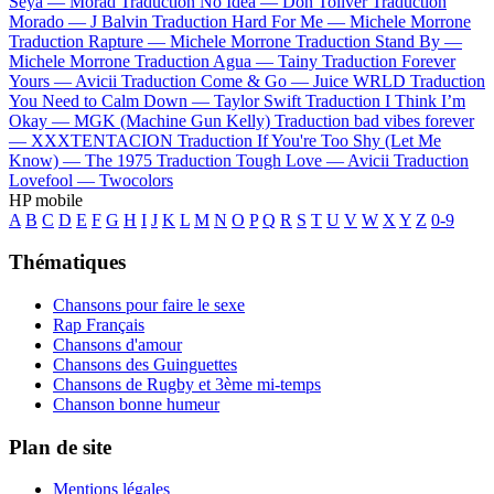
Seya —
Morad
Traduction No Idea —
Don Toliver
Traduction
Morado —
J Balvin
Traduction Hard For Me —
Michele Morrone
Traduction Rapture —
Michele Morrone
Traduction Stand By —
Michele Morrone
Traduction Agua —
Tainy
Traduction Forever
Yours —
Avicii
Traduction Come & Go —
Juice WRLD
Traduction
You Need to Calm Down —
Taylor Swift
Traduction I Think I’m
Okay —
MGK (Machine Gun Kelly)
Traduction bad vibes forever
—
XXXTENTACION
Traduction If You're Too Shy (Let Me
Know) —
The 1975
Traduction Tough Love —
Avicii
Traduction
Lovefool —
Twocolors
HP mobile
A
B
C
D
E
F
G
H
I
J
K
L
M
N
O
P
Q
R
S
T
U
V
W
X
Y
Z
0-9
Thématiques
Chansons pour faire le sexe
Rap Français
Chansons d'amour
Chansons des Guinguettes
Chansons de Rugby et 3ème mi-temps
Chanson bonne humeur
Plan de site
Mentions légales