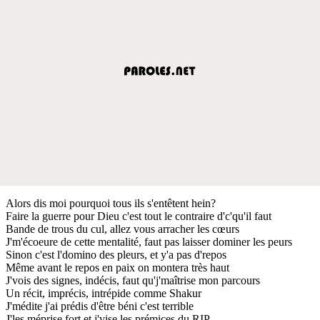
Alors dis moi pourquoi tous ils s'entêtent hein?
Faire la guerre pour Dieu c'est tout le contraire d'c'qu'il faut
Bande de trous du cul, allez vous arracher les cœurs
J'm'écoeure de cette mentalité, faut pas laisser dominer les peurs
Sinon c'est l'domino des pleurs, et y'a pas d'repos
Même avant le repos en paix on montera très haut
J'vois des signes, indécis, faut qu'j'maîtrise mon parcours
Un récit, imprécis, intrépide comme Shakur
J'médite j'ai prédis d'être béni c'est terrible
J'les méprise fort et j'vise les prémices du RIP