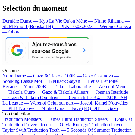
Sélection du moment
Dernière Danse — Kyo
La Vie Qu'on Mène — Ninho
Rihanna —
SDM
Emotif (Booska 1H) — PLK
10.03.2023 — Werenoi
Cabeza
— Oboy
On aime
Notre Dame —
Gazo & Tiakola
100K —
Gazo
Casanova —
Soolking
Laisse Moi —
KeBlack
Saiyan —
Heuss L'enfoiré
Bécane —
Yamê
200K —
Tiakola
Laboratoire —
Werenoi
Meuda
—
Tiakola
Outro —
Gazo & Tiakola
Ailleurs —
Josman
Interlude
—
Gazo & Tiakola
Overdrive —
Ofenbach
1 2 3 4 —
ZOKUSH
La League —
Werenoi
Celui qui part —
Joseph Kamel
Nouvelles
—
PLK
No love —
Ninho
Urus —
Favé (FR)
DIE —
Gazo
Top traduction
Traduction Monsters —
James Blunt
Traduction Streets —
Doja Cat
Traduction Drivers license —
Olivia Rodrigo
Traduction Lover —
Taylor Swift
Traduction Teeth —
5 Seconds Of Summer
Traduction