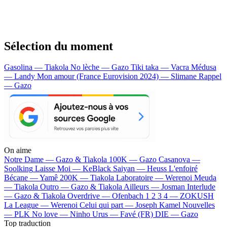
Sélection du moment
Gasolina — Tiakola
No lèche — Gazo
Tiki taka — Vacra
Médusa
— Landy
Mon amour (France Eurovision 2024) — Slimane
Rappel
— Gazo
On aime
Notre Dame —
Gazo & Tiakola
100K —
Gazo
Casanova —
Soolking
Laisse Moi —
KeBlack
Saiyan —
Heuss L'enfoiré
Bécane —
Yamê
200K —
Tiakola
Laboratoire —
Werenoi
Meuda
—
Tiakola
Outro —
Gazo & Tiakola
Ailleurs —
Josman
Interlude
—
Gazo & Tiakola
Overdrive —
Ofenbach
1 2 3 4 —
ZOKUSH
La League —
Werenoi
Celui qui part —
Joseph Kamel
Nouvelles
—
PLK
No love —
Ninho
Urus —
Favé (FR)
DIE —
Gazo
Top traduction