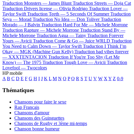
Traduction Monsters —
James Blunt
Traduction Streets —
Doja Cat
Traduction Drivers license —
Olivia Rodrigo
Traduction Lover —
Taylor Swift
Traduction Teeth —
5 Seconds Of Summer
Traduction
Seya —
Morad
Traduction No Idea —
Don Toliver
Traduction
Morado —
J Balvin
Traduction Hard For Me —
Michele Morrone
Traduction Rapture —
Michele Morrone
Traduction Stand By —
Michele Morrone
Traduction Agua —
Tainy
Traduction Forever
Yours —
Avicii
Traduction Come & Go —
Juice WRLD
Traduction
You Need to Calm Down —
Taylor Swift
Traduction I Think I’m
Okay —
MGK (Machine Gun Kelly)
Traduction bad vibes forever
—
XXXTENTACION
Traduction If You're Too Shy (Let Me
Know) —
The 1975
Traduction Tough Love —
Avicii
Traduction
Lovefool —
Twocolors
HP mobile
A
B
C
D
E
F
G
H
I
J
K
L
M
N
O
P
Q
R
S
T
U
V
W
X
Y
Z
0-9
Thématiques
Chansons pour faire le sexe
Rap Français
Chansons d'amour
Chansons des Guinguettes
Chansons de Rugby et 3ème mi-temps
Chanson bonne humeur